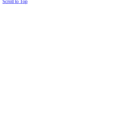
Scroll to Top
Copyright © 2015 Мектеп ұстаздарының әлемі № 14440-Ж от 03.