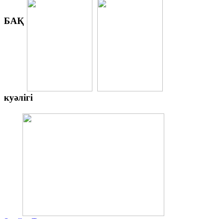
БАҚ
куәлігі