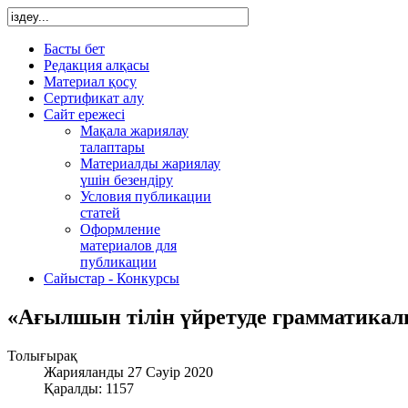
Басты бет
Редакция алқасы
Материал қосу
Сертификат алу
Сайт ережесі
Мақала жариялау
талаптары
Материалды жариялау
үшін безендіру
Условия публикации
статей
Оформление
материалов для
публикации
Сайыстар - Конкурсы
«Ағылшын тілін үйретуде грамматика
Толығырақ
Жарияланды 27 Сәуір 2020
Қаралды: 1157