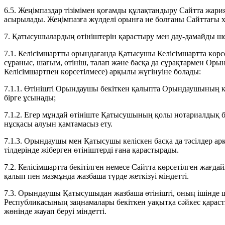
6.5. Жеңімпаздар тізімімен қоғамды құлақтандыру Сайтта жар
асырылады. Жеңімпазға жүлделі орынға ие болғаны Сайттағы х
7. Қатысушылардың өтініштерін қарастыру мен дау-дамайды ш
7.1. Келісімшартты орындағанда Қатысушы Келісімшартта көрсе
сұраныс, шағым, өтініш, талап және басқа да сұрақтармен Орын
Келісімшартпен көрсетілмесе) арқылы жүгінуіне болады:
7.1.1. Өтінішті Орындаушы бекіткен қалыпта Орындаушының к
бірге ұсынады;
7.1.2. Егер мұндай өтініште Қатысушының қолы нотариалдық бе
нұсқасы алуын қамтамасыз ету.
7.1.3. Орындаушы мен Қатысушы келіскен басқа да тәсілдер 
тілдерінде жіберген өтініштерді ғана қарастырады.
7.2. Келісімшартта бекітілген немесе Сайтта көрсетілген жағд
қалып пен мазмұнда жазбаша түрде жеткізуі міндетті.
7.3. Орындаушы Қатысушыдан жазбаша өтінішті, оның ішінде 
Республикасының заңнамалары бекіткен уақытқа сәйкес қарас
жөнінде жауап беруі міндетті.