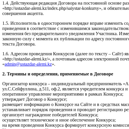
1.4. Действующая редакция Договора на постоянной основе раз
«http://ustazdar-alemi.kz/index.php/saiystar-konkursy», и обязат
совершения акцепта.
1.5. Исполнитель в одностороннем порядке вправе изменить с
приведения в соответствие с изменившимся законодательство
изменения без предварительного уведомления Участника. Изм
законную силу с момента их публикации по адресу постоянног
текста Договора.
1.6. Адресом проведения Конкурсов (далее по тексту – Сайт) я
«http://ustazdar-alemi.kz/», а почтовым адресом электронной поч
«
admin@ustazdar-alemi.kz
».
2. Термины и определения, применяемые в Договоре
Оргaнизатор конкурса – индивидуальный предприниматель «AS
ул.С.Сейфуллина, д.511, оф.2, является учредителем конкурса и
оперативное управление мероприятиями в рамках Конкурса;
утверждает Договор о Конкурсе;
размещает информацию о Конкурсе на Сайте и в средствах ма
устанавливает порядок проведения и проводит регистрацию ре
организует награждение победителей Конкурса;
осуществляет техническое и иное обеспечение Конкурса;
на время проведения Конкурса формирует конкурсную комисс