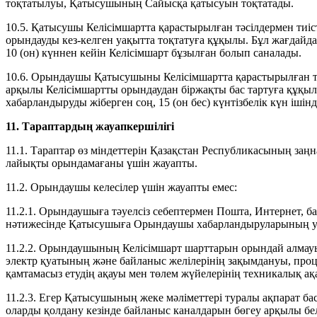
тоқтатылуы, Қатысушының Сайысқа қатысуын тоқтатады.
10.5. Қатысушы Келісімшартта қарастырылған тәсілдермен тиі
орындауды кез-келген уақытта тоқтатуға құқылы. Бұл жағдайд
10 (он) күннен кейін Келісімшарт бұзылған болып саналады.
10.6. Орындаушы Қатысушыны Келісімшартта қарастырылған тәс
арқылы Келісімшартты орындаудан біржақты бас тартуға құқылы
хабарландыруды жіберген соң, 15 (он бес) күнтізбелік күн ішін
11. Тараптардың жауапкершілігі
11.1. Тараптар өз міндеттерін Қазақстан Республикасының заң
лайықты орындамағаны үшін жауапты.
11.2. Орындаушы келесілер үшін жауапты емес:
11.2.1. Орындаушыға тәуелсіз себептермен Пошта, Интернет,
нәтижесінде Қатысушыға Орындаушы хабарландыруларының уақ
11.2.2. Орындаушының Келісімшарт шарттарын орындай алмауын
электр қуатының және байланыс желілерінің зақымдануы, пр
қамтамасыз етудің ақауы мен төлем жүйелерінің техникалық ақ
11.2.3. Егер Қатысушының жеке мәліметтері туралы ақпарат ба
оларды қолдану кезінде байланыс каналдарын бөгеу арқылы бел