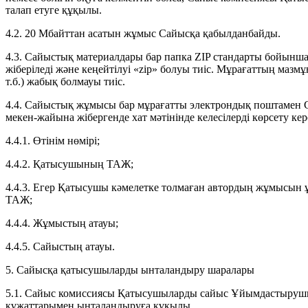
талап етуге құқылы.
4.2. 20 Мбайттан асатын жұмыс Сайысқа қабылданбайды.
4.3. Сайыстық материалдары бар папка ZIP стандарты бойынш
жіберіледі және кеңейтілуі «zip» болуы тиіс. Мұрағаттың мазмұ
т.б.) жабық болмауы тиіс.
4.4. Сайыстық жұмысы бар мұрағатты электрондық поштамен
мекен-жайына жібергенде хат мәтінінде келесілерді көрсету кер
4.4.1. Өтінім нөмірі;
4.4.2. Қатысушының ТАЖ;
4.4.3. Егер Қатысушы кәмелетке толмаған автордың жұмысын ұ
ТАЖ;
4.4.4. Жұмыстың атауы;
4.4.5. Сайыстың атауы.
5. Сайысқа қатысушыларды ынталандыру шаралары
5.1. Сайыс комиссиясы Қатысушыларды сайыс Ұйымдастырушы
құжаттарымен ынталандыруға құқылы.