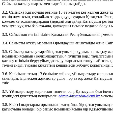
Сайысқа қатысу шарты мен тәртібін анықтайды.
3.2. Сайысқа Қатысушы ретінде 18-ге келген кез-келген жеке 
өзінің жұмысын, сондай-ақ заңдық құқықтарын Қазақстан Ре
кәмелетке толмағандардың (мұндай жағдайда Қатысушы ретін
ұсынуға құқығы бар ата-ана, қамқоршы немесе педагог болуы
3.3. Сайыстың негізгі тіліне Қазақстан Республикасының мемлек
3.4. Сайысты өткізу мерзімін Орындаушы анықтайды және Сай
3.5. Сайысқа қатысу тәртібі: қатысушылар құрамын анықтау 
номинациясының (Келісімшарттың 4 пунктін қар.) талаптарына
қатысу өтінімін беру; ұйымдастыру жарнасын төлеу; сайыст
төленгендігі туралы құжаттың көшірмесін жіберу; қорытынды 
3.6. Келісімшарттың 13 бөліміне сәйкес, ұйымдастыру жарнас
саналады. Бірлескен жұмыстар үшін – әр автор жеке Қатысушы
тиіс.
3.7. Ұйымдастыру жарнасын төлеген соң, Қатысушы белгіленг
жөніндегі құжаттың көшірмесін
admin@ustazdar-alemi.kz
мекен-ж
3.8. Келесі шарттарды орындаған жағдайда, бір қатысушының
қатысуына болады: бір сайыс номинациясына бір Қатысушыны