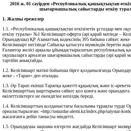
2016 ж. 01 сәуірден «Республикалық қашықтықтан өткіз
шығармашылық сайыстарды өткізу турал
1. Жалпы ережелер
1.1. «Республикалық қашықтықтан өткізілетін ұстаздар мен 
өткізу туралы» №1 Келісімшарт-оферта (әрі қарай мәтінде – Ке
Орындаушы) ҚР Азаматтық кодексінің 395 бабына сәйкес жеке 
Келісімшарт негізінде Сайысқа қатысуға мүмкіндік беретін ж
Ғаламтор желісі арқылы ұйымдастырылатын республикалық қаш
оқушыларға арналған шығармашылық сайыстарды (әрі қарай мәт
тәртібін анықтайды.
1.2. Келісімшарт мәтіні бойынша бірге қолданылғанда Орынд
жеке - «Тарап» деп аталады.
1.3. Әр Тарап екінші Тарапқа қажетті құқықтық және іс-әрекетке
Келісімшарттың шарттарына сәйкес қол қоюға және орындауға қ
өкілеттіліктерге ие екендігіне кепілдік береді.
1.4. Келісімшарттың қолданыстағы басылымы тұрақты түрде
орналастырылған: «http://ustazdar-alemi.kz/index.php/saiystar-
жасалғанға дейін танысуы міндетті.
1.5. Орындаушы заңнама өзгерген жағдайда Келісімшарт мазмұ