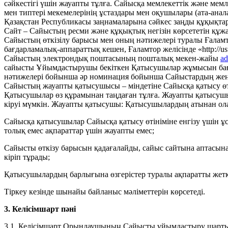
сәйкестігі үшін жауапты тұлға. Сайысқа мемлекеттік және мемле
мен типтері мекемелерінің ұстаздары мен оқушылары (ата-ана
Қазақстан Республикасы заңнамаларына сәйкес заңды құқықта
Сайт – Сайыстың ресми және құқықтық негізін көрсететін құж
Сайыстың өткізілу барысы мен оның нәтижелері туралы Ғалам
бағдарламалық-аппараттық кешен, Ғаламтор желісінде «http://ust
Сайыстың электрондық поштасының пошталық мекен-жайы
ad
сайысты Ұйымдастырушы бекіткен Қатысушылар жұмысын баға
нәтижелері бойынша әр номинация бойынша Сайыстардың жең
Сайыстың жауапты қатысушысы – міндетіне Сайысқа қатысу өт
Қатысушылар өз құрамынан таңдаған тұлға. Жауапты қатысуш
кіруі мүмкін. Жауапты қатысушы: Қатысушылардың атынан олард
Сайысқа қатысушылар Сайысқа қатысу өтініміне енгізу үшін 
толық емес ақпараттар үшін жауапты емес;
Сайысты өткізу барысын қадағалайды, сайыс сайтына аптасына б
кіріп тұрады;
Қатысушылардың барлығына өзгерістер туралы ақпаратты жетк
Тіркеу кезінде шынайы байланыс мәліметтерін көрсетеді.
3. Келісімшарт пәні
3.1. Келісімшарт Орындаушының Сайысты ұйымдастыру шарты 