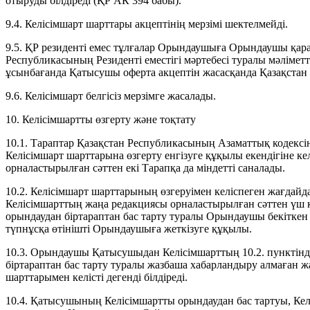
отыруды білдіреді (ҚР АК 394 бабы).
9.4. Келісімшарт шарттары акцептінің мерзімі шектелмейді.
9.5. ҚР резиденті емес тұлғалар Орындаушыға Орындаушы қара
Республикасының Резиденті еместігі мәртебесі туралы мәліметте
ұсынбағанда Қатысушы оферта акцептін жасасқанда Қазақстан 
9.6. Келісімшарт белгісіз мерзімге жасалады.
10. Келісімшартты өзгерту және тоқтату
10.1. Тараптар Қазақстан Республикасының Азаматтық кодекс
Келісімшарт шарттарына өзгерту енгізуге құқылы екендігіне ке
орналастырылған сәттен екі Тарапқа да міндетті саналады.
10.2. Келісімшарт шарттарының өзгеруімен келіспеген жағд
Келісімшарттың жаңа редакциясы орналастырылған сәттен үш к
орындаудан біртараптан бас тарту туралы Орындаушы бекіткен
түпнұсқа өтінішті Орындаушыға жеткізуге құқылы.
10.3. Орындаушы Қатысушыдан Келісімшарттың 10.2. пунктінде
біртараптан бас тарту туралы жазбаша хабарландыру алмаған 
шарттарымен келісті дегенді білдіреді.
10.4. Қатысушының Келісімшартты орындаудан бас тартуы, Келі