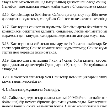
атауы мен мекен-жайы, Қатысушының қызметінен басқа өзінің 
(телефон, тұрғылықты мекен-жайы және т.б.) жариялауға құқы
3.16. Келісімшартта бекітілген Сайыстарға қатысу тәртібін не
дәлелдейтін құжатсыз, сондай-ақ Сайыстың кез-келген кезең
3.17. Қатысушы сайыстық жұмысты Келісімшартта бекітілген т
комиссиясы бекітпеген қалыпта, сондай-ақ ілеспе мәліметтер м
жарамсыз деп танудың салдарына жұмыстың авторы жауапты.
3.18. Қатысушыны сайыстан шығару негіз болатын жайттар: Ке
ережелерін бұзу; Сайыс комиссиясын құрметтемеу; Сайыс жұмы
тәртіп пен мерзімде ұсынбағанда.
3.19. Қатысушыға аптасына 7 күн, 24 сағат бойы қызмет көрсет
орындалатын әрекеттерін Орындаушы Қазақстан Республикасы
атқарады.
3.20. Жекелеген сайыстар мен Сайыстар номинацияларын өткіз
құжаттарды көрсетілген.
4. Сайыстық жұмысты безендіру.
4.1. Сайыстық жұмыстар жалпы көлемі 20 Мбайттан аспайтын
бойынша) бір немесе бірнеше файлмен ұсынылады. Қатысуш
немесе бөлігін оқуға келмейтін болса, Сайыс комиссиясы Қа