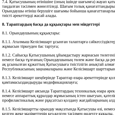
7.4. Қатысушының өтінішіне (оның ішінде шағымға) жауап 
таңдалған тәсілмен жөнелтіледі. Шағым толық қанағаттандыр
Орындаушы өтініш берушіге шағымы бойынша қанағаттанарлық 
тиісті әрекеттерді жасай алады.
8. Тараптардың басқа да құқықтары мен міндеттері
8.1. Орындаушының құқықтары:
8.1.1. Аталмыш Келісімшарт ұсынған талаптарға сәйкессіздік
жұмысын тіркеуден бас тартуға;
8.1.2. Сайысқа Қатысушының ұйымдастыру жарнасын төлегені
немесе басқа тұлғаның Орындаушының төлем және басқа да рекв
ақ ұсынылған құжаттың Қатысушыға тиістілігін анықтай алмаға
Республикасының заңнамаларына және Келісімшарт шарттарын
8.1.3. Келісімшарт шеңберінде Тараптар өзара әрекеттерінде 
қамтамасыздандыруды модификациялауға;
8.1.4. Келісімшарт аясында Тараптардың техникалық өзара әрек
немесе аппараттық құралдар жұмысының істен шығуын, қателік
профилактикалық және рұқсатсыз қолдану жағдайларының алд
8.1.5. Келісімшартты орындау мақсатында Қатысушы өзі, неме
келген жеке мәліметтерін кез-келген тәсілмен өңдеуге құқылы.