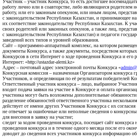
Участник – участник Конкурса, то есть достигшее восемнадцат
работу лично или в соавторстве, либо являющиеся родителем 
работу, или его законным опекуном, или иным лицом, предста
с законодательством Республики Казахстан, и принимающее на 
их соответствие законодательству Республики Казахстан. К уч
своих родителей или законных опекунов, а также лиц, предст
с законодательством Республики Казахстан) и педагоги госуд
заведений всех типов и уровней образования.
Сайт – программно-аппаратный комплекс, на котором размещ
документы Конкурса, а также документы, посредством которы
Конкурсов в сети Интернет о ходе проведения Конкурса и его р
Интернет: «http://ustazdar-alemi.kz»
Адрес – почтовый адрес электронной почты Конкурса «
admin@u
Конкурсная комиссия – назначенная Организатором конкурса г
Участников, и определяющая по её результатам победителей К
Ответственный участник конкурса – лицo, выбранное Участника
входит подача заявки на участие в Конкурсе и оплата организа
участника могут быть возложены дополнительные обязанности 
разделение обязанностей ответственного участника нескольки
действует от имени других Участников Конкурса с их согласия 
не отвечает за ошибочные или неполные сведения о конкурсны
для внесения в заявку на участие;
следит за ходом проведения конкурса, посещает сайт конкурса 
проведения конкурса и в течение одного месяца после его окон
доводит до сведения всех участников конкурса информацию об