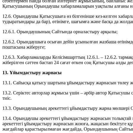
себептермен пайда болған Интернет жұмысының, байланыс жел
Қатысушының Орындаушы хабарламаларын уақтылы алғаны не
12.6. Орындаушы Қатысушыға өз білгенінше кез-келген хабар
тудыратындары да бар), өтінімге, шағымға және басқа да жолда
12.6.1. Орындаушының Сайтында орналастыру арқылы;
12.6.2. Орындаушыға осыған дейін ұсынылған жазбаша өтінім
поштасына жіберуге;
12.6.3. Хабарламаларды Келісімшарттың 12.6.1. – 12.6.2. тарм
жіберілген сәттен бастап 24 сағат өткен соң Қатысушы алды деп
13. Ұйымдастыру жарнасы
13.1. Сайысқа қатысу шартына ұйымдастыру жарнасын төлеу 
13.2. Серіктес авторлар жұмысы үшін – әрбір автор Қатысушы
тиіс.
13.3. Орындаушының әрекеттегі ұйымдастыру жарна мөлшері
13.4. Орындаушы әрекеттегі ұйымдастыру жарнасын толықтай нем
әрекеттегі ұйымдастыру жарнасын жоюға, жаңасын бекітуге құ
жағдайлар қарастырылмаған жағдайда, Орындаушының Сайтын