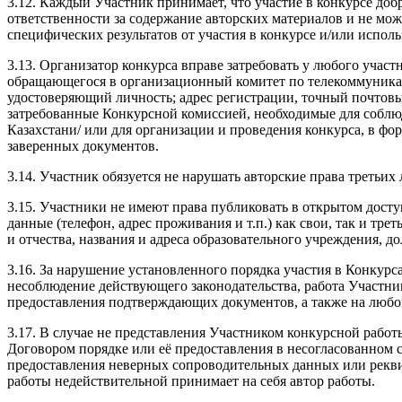
3.12. Каждый Участник принимает, что участие в конкурсе доб
ответственности за содержание авторских материалов и не мож
специфических результатов от участия в конкурсе и/или исполь
3.13. Организатор конкурса вправе затребовать у любого участ
обращающегося в организационный комитет по телекоммуника
удостоверяющий личность; адрес регистрации, точный почтовы
затребованные Конкурсной комиссией, необходимые для соблю
Казахстани/ или для организации и проведения конкурса, в ф
заверенных документов.
3.14. Участник обязуется не нарушать авторские права третьих 
3.15. Участники не имеют права публиковать в открытом досту
данные (телефон, адрес проживания и т.п.) как свои, так и тр
и отчества, названия и адреса образовательного учреждения, д
3.16. За нарушение установленного порядка участия в Конкурс
несоблюдение действующего законодательства, работа Участник
предоставления подтверждающих документов, а также на любом
3.17. В случае не представления Участником конкурсной работ
Договором порядке или её предоставления в несогласованном 
предоставления неверных сопроводительных данных или рекви
работы недействительной принимает на себя автор работы.