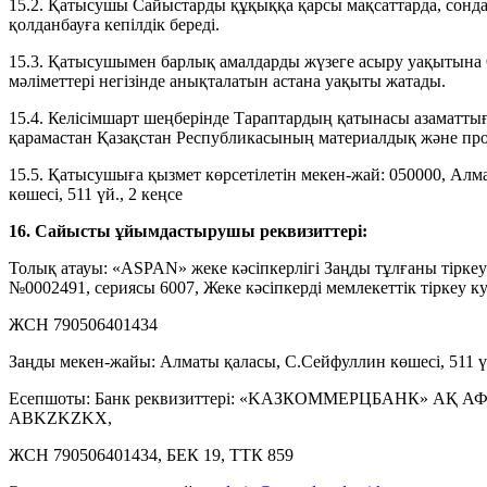
15.2. Қатысушы Сайыстарды құқыққа қарсы мақсаттарда, сондай
қолданбауға кепілдік береді.
15.3. Қатысушымен барлық амалдарды жүзеге асыру уақытына
мәліметтері негізінде анықталатын астана уақыты жатады.
15.4. Келісімшарт шеңберінде Тараптардың қатынасы азамат
қарамастан Қазақстан Республикасының материалдық және проц
15.5. Қатысушыға қызмет көрсетілетін мекен-жай: 050000, Ал
көшесі, 511 үй., 2 кеңсе
16. Сайысты ұйымдастырушы реквизиттері:
Толық атауы: «ASPAN» жеке кәсіпкерлігі Заңды тұлғаны тіркеу к
№0002491, сериясы 6007, Жеке кәсіпкерді мемлекеттік тіркеу ку
ЖСН 790506401434
Заңды мекен-жайы: Алматы қаласы, С.Сейфуллин көшесі, 511 үй
Есепшоты: Банк реквизиттері: «KАЗКОММЕРЦБАНК» АҚ АФ
ABKZKZKX,
ЖСН 790506401434, БЕК 19, ТТК 859