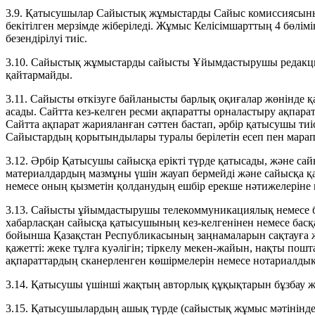
3.9. Қатысушылар Сайыстық жұмыстарды Сайыс комиссиясы
бекітілген мерзімде жіберіледі. Жұмыс Келісімшарттың 4 бөлімі
безендірілуі тиіс.
3.10. Сайыстық жұмыстарды сайысты Ұйымдастырушы редакци
қайтармайды.
3.11. Сайысты өткізуге байланысты барлық оқиғалар жөнінде
асады. Сайтта кез-келген ресми ақпаратты орналастыру ақпара
Сайтта ақпарат жарияланған сәттен бастап, әрбір қатысушы ти
Сайыстардың қорытындылары туралы берілетін есеп пен марап
3.12. Әрбір Қатысушы сайысқа ерікті түрде қатысады, және 
материалдардың мазмұны үшін жауап бермейді және сайысқа қ
немесе оның қызметін қолданудың ешбір ерекше нәтижелеріне 
3.13. Сайысты ұйымдастырушы телекоммуникациялық немесе б
хабарласқан сайысқа қатысушының кез-келгенінен немесе басқ
бойынша Қазақстан Республикасының заңнамаларын сақтауға ж
қажетті: жеке тұлға куәлігін; тіркелу мекен-жайын, нақты пош
ақпараттардың сканерленген көшірмелерін немесе нотариалдық 
3.14. Қатысушы үшінші жақтың авторлық құқықтарын бұзбау жа
3.15. Қатысушылардың ашық түрде (сайыстық жұмыс мәтінінде) ө