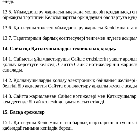
енеді.
13.5. Ұйымдастыру жарнасының жаңа мөлшерін қолданысқа ен
біржақты тәртіппен Келісімшартты орындаудан бас тартуға құқ
13.6. Қатысушы төлеген ұйымдастыру жарнасы Келісімшарт әре
13.7. Тараптардың барлық есептесулері теңгемен жүзеге асыры
14. Сайысқа Қатысушыларды техникалық қолдау.
14.1. Сайысты ұйымдастырушы Сайыс өткізілетін уақыт арал
қолдау көрсетуге келіседі. Сайтта Сайыс нәтижелерінің жария
саналады.
14.2. Қолданушыларды қолдау электрондық байланыс желілері
белгілі бір ақпаратты Сайтта орналастыру арқылы жүзеге асады
14.3. Сайтта жарияланған Сайыс нәтижелері мен Қатысушылар ті
кем дегенде бір ай көлемінде қамтамасыз етіледі.
15. Басқа ережелер
15.1. Қатысушы Келісімшарттың барлық шарттарының түсінікті
қабылдайтынына кепілдік береді.