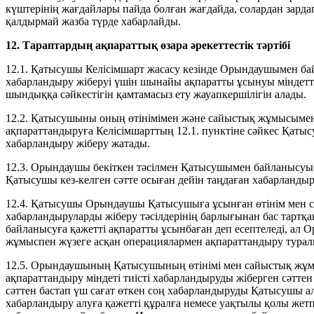
күштерінің жағдайлары пайда болған жағдайда, солардан зарда
қалдырмай жазба түрде хабарлайды.
12. Тараптардың ақпараттық өзара әрекеттестік тәртібі
12.1. Қатысушы Келісімшарт жасасу кезінде Орындаушымен б
хабарландыру жіберуі үшін шынайы ақпаратты ұсынуы міндетті
шындыққа сәйкестігін қамтамасыз ету жауапкершілігін алады.
12.2. Қатысушыны оның өтінімімен және сайыстық жұмысымен 
ақпараттандыруға Келісімшарттың 12.1. пунктіне сәйкес Қат
хабарландыру жіберу жатады.
12.3. Орындаушы бекіткен тәсілмен Қатысушымен байланысуы 
Қатысушы кез-келген сәтте осыған дейін таңдаған хабарландыр
12.4. Қатысушы Орындаушы Қатысушыға ұсынған өтінім мен 
хабарландыруларды жіберу тәсілдерінің барлығынан бас тартқа
байланысуға қажетті ақпаратты ұсынбаған деп есептеледі, а
жұмыспен жүзеге асқан операциялармен ақпараттандыру турал
12.5. Орындаушының Қатысушының өтінімі мен сайыстық жұм
ақпараттандыру міндеті тиісті хабарландыруды жіберген сәттен
сәттен бастап үш сағат өткен соң хабарландыруды Қатысушы
хабарландыру алуға қажетті құралға немесе уақтылы қолы жетп