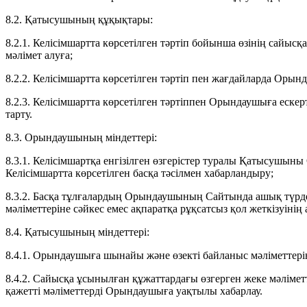
8.2. Қатысушының құқықтары:
8.2.1. Келісімшартта көрсетілген тәртіп бойынша өзінің сайысқ
мәлімет алуға;
8.2.2. Келісімшартта көрсетілген тәртіп пен жағдайларда Орын
8.2.3. Келісімшартта көрсетілген тәртіппен Орындаушыға ескер
тарту.
8.3. Орындаушының міндеттері:
8.3.1. Келісімшартқа енгізілген өзгерістер туралы Қатысушы
Келісімшартта көрсетілген басқа тәсілмен хабарландыру;
8.3.2. Басқа тұлғалардың Орындаушының Сайтында ашық түр
мәліметтеріне сәйкес емес ақпаратқа рұқсатсыз қол жеткізуіні
8.4. Қатысушының міндеттері:
8.4.1. Орындаушыға шынайы және өзекті байланыс мәліметтері
8.4.2. Сайысқа ұсынылған құжаттардағы өзгерген жеке мәліметт
қажетті мәліметтерді Орындаушыға уақтылы хабарлау.