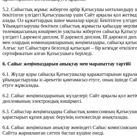
5.2. Сайыстық жұмыс жіберген әрбір Қатысушы ынталандыру ш
бекітілген үлгідегі Қатысушылар үшін Сайт арқылы қол жетімд
алады. Ол құжаттардың ішіне мыналар кіреді: Бекітілген үлгі
Ұйымдатсырушы бекіткен сайыстық жұмысты қабылдау мерзім
төлемақысының көшірмесін уақтылы жіберген сайысқа Қатысуш
үлгідегі I дәрежелі диплом, II дәрежелі диплом, III дәрежелі 
мен олардың номинацияларының жеңімпаздары, сайысқа қатысу
Алғыс хат Сайыстарға белсенді қатысқан – бір кезеңде өткізіл
сертификатын алған Қатысушыға беріледі.
6. Сайыс жеңімпаздарын анықтау мен марапаттау тәртібі
6.1. Жүлде қоры сайысқа Қатысушылар қаражаттарынан құрал
ұйымдастырушы іс-әрекетін қамтамасыз етуге, оның ішінде Са
етуге жұмсалады.
6.2. Сайыс жеңімпаздарының жүлделері: Сайт арқылы қол жетім
дипломының электрондық көшірмесі.
6.3. Сайыстар жеңімпаздары Сайыстық комиссияның Қатысуш
қарастырып құпия дауыс беруінің нәтижесінде анықталады.
6.4. Сайыс жеңімпазын анықтау жөніндегі Сайыс комиссиясы
Сайтта жарияланған сәттен бастап күшіне енеді.