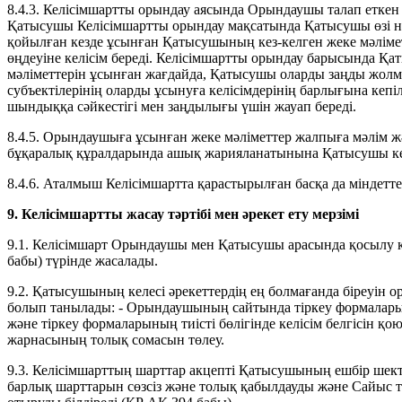
8.4.3. Келісімшартты орындау аясында Орындаушы талап еткен 
Қатысушы Келісімшартты орындау мақсатында Қатысушы өзі не
қойылған кезде ұсынған Қатысушының кез-келген жеке мәліме
өңдеуіне келісім береді. Келісімшартты орындау барысында 
мәліметтерін ұсынған жағдайда, Қатысушы оларды заңды жолм
субъектілерінің оларды ұсынуға келісімдерінің барлығына кепіл
шындыққа сәйкестігі мен заңдылығы үшін жауап береді.
8.4.5. Орындаушыға ұсынған жеке мәліметтер жалпыға мәлім
бұқаралық құралдарында ашық жарияланатынына Қатысушы кел
8.4.6. Аталмыш Келісімшартта қарастырылған басқа да міндетте
9. Келісімшартты жасау тәртібі мен әрекет ету мерзімі
9.1. Келісімшарт Орындаушы мен Қатысушы арасында қосылу к
бабы) түрінде жасалады.
9.2. Қатысушының келесі әрекеттердің ең болмағанда біреуін 
болып танылады: - Орындаушының сайтында тіркеу формаларын
және тіркеу формаларының тиісті бөлігінде келісім белгісін
жарнасының толық сомасын төлеу.
9.3. Келісімшарттың шарттар акцепті Қатысушының ешбір шект
барлық шарттарын сөзсіз және толық қабылдауды және Сайыс т