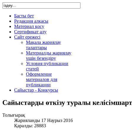
Басты бет
Редакция алқасы
Материал қосу
Сертификат алу
Сайт ережесі
Мақала жариялау
талаптары
Материалды жариялау
үшін безендіру
Условия публикации
статей
Оформление
материалов для
публикации
Сайыстар - Конкурсы
Сайыстарды өткізу туралы келісімшар
Толығырақ
Жарияланды 17 Наурыз 2016
Қаралды: 28883