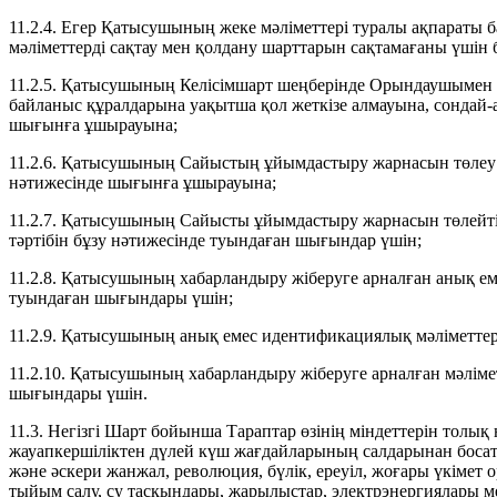
11.2.4. Егер Қатысушының жеке мәліметтері туралы ақпараты 
мәліметтерді сақтау мен қолдану шарттарын сақтамағаны үшін б
11.2.5. Қатысушының Келісімшарт шеңберінде Орындаушымен ө
байланыс құралдарына уақытша қол жеткізе алмауына, сонда
шығынға ұшырауына;
11.2.6. Қатысушының Сайыстың ұйымдастыру жарнасын төлеу о
нәтижесінде шығынға ұшырауына;
11.2.7. Қатысушының Сайысты ұйымдастыру жарнасын төлейтін
тәртібін бұзу нәтижесінде туындаған шығындар үшін;
11.2.8. Қатысушының хабарландыру жіберуге арналған анық еме
туындаған шығындары үшін;
11.2.9. Қатысушының анық емес идентификациялық мәліметте
11.2.10. Қатысушының хабарландыру жіберуге арналған мәліме
шығындары үшін.
11.3. Негізгі Шарт бойынша Тараптар өзінің міндеттерін толық
жауапкершіліктен дүлей күш жағдайларының салдарынан босатыл
және әскери жанжал, революция, бүлік, ереуіл, жоғары үкімет 
тыйым салу, су тасқындары, жарылыстар, электрэнергиялары 