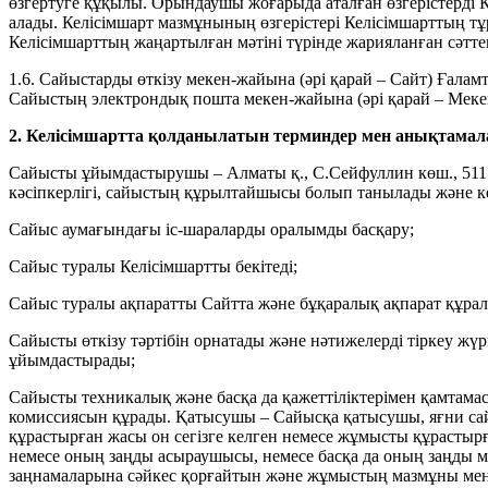
өзгертуге құқылы. Орындаушы жоғарыда аталған өзгерістерді 
алады. Келісімшарт мазмұнының өзгерістері Келісімшарттың т
Келісімшарттың жаңартылған мәтіні түрінде жарияланған сәтте
1.6. Сайыстарды өткізу мекен-жайына (әрі қарай – Сайт) Ғаламтор 
Сайыстың электрондық пошта мекен-жайына (әрі қарай – Мек
2. Келісімшартта қолданылатын терминдер мен анықтамал
Сайысты ұйымдастырушы – Алматы қ., С.Сейфуллин көш., 511 
кәсіпкерлігі, сайыстың құрылтайшысы болып танылады және ке
Сайыс аумағындағы іс-шараларды оралымды басқару;
Сайыс туралы Келісімшартты бекітеді;
Сайыс туралы ақпаратты Сайтта және бұқаралық ақпарат құра
Сайысты өткізу тәртібін орнатады және нәтижелерді тіркеу жү
ұйымдастырады;
Сайысты техникалық және басқа да қажеттіліктерімен қамтамасы
комиссиясын құрады. Қатысушы – Сайысқа қатысушы, яғни сай
құрастырған жасы он сегізге келген немесе жұмысты құрастыр
немесе оның заңды асыраушысы, немесе басқа да оның заңды 
заңнамаларына сәйкес қорғайтын және жұмыстың мазмұны ме