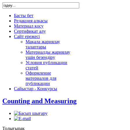
Басты бет
Редакция алқасы
Материал қосу
Сертификат алу
Сайт ережесі
Мақала жариялау
талаптары
Материалды жариялау
үшін безендіру
Условия публикации
статей
Оформление
материалов для
публикации
Сайыстар - Конкурсы
Counting and Measuring
Толығырақ