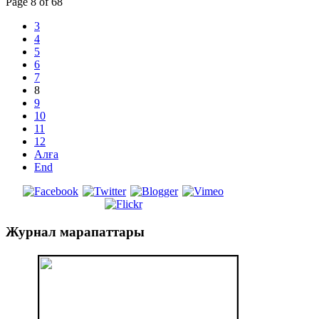
Page 8 of 68
3
4
5
6
7
8
9
10
11
12
Алға
End
Журнал
марапаттары