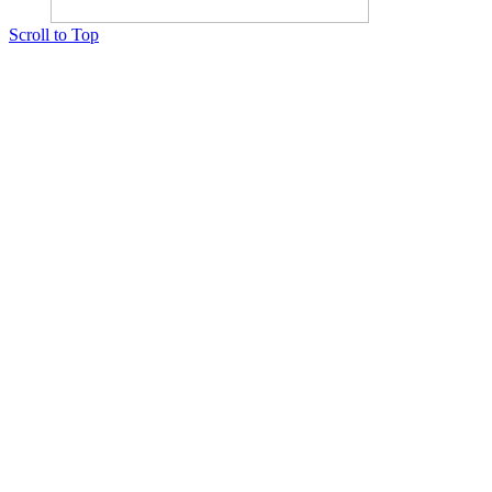
Scroll to Top
Copyright © 2015 Мектеп ұстаздарының әлемі № 14440-Ж от 03.