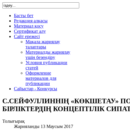
Басты бет
Редакция алқасы
Материал қосу
Сертификат алу
Сайт ережесі
Мақала жариялау
талаптары
Материалды жариялау
үшін безендіру
Условия публикации
статей
Оформление
материалов для
публикации
Сайыстар - Конкурсы
С.СЕЙФУЛЛИННІҢ «КӨКШЕТАУ» П
БІРЛІКТЕРДІҢ КОНЦЕПТІЛІК СИПА
Толығырақ
Жарияланды 13 Маусым 2017