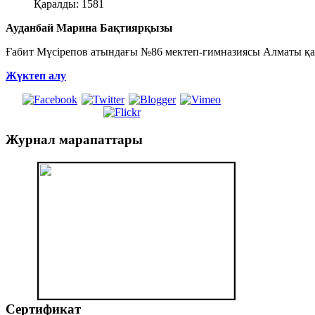
Қаралды: 1581
Ауданбай Марина Бақтиярқызы
Ғабит Мүсірепов атындағы №86 мектеп-гимназиясы Алматы қ
Жүктеп алу
Журнал
марапаттары
Сертификат