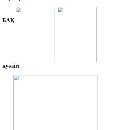
БАҚ
куәлігі