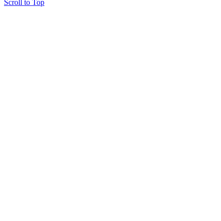
Scroll to Top
Copyright © 2015 Мектеп ұстаздарының әлемі № 14440-Ж от 03.