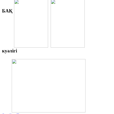
БАҚ
куәлігі