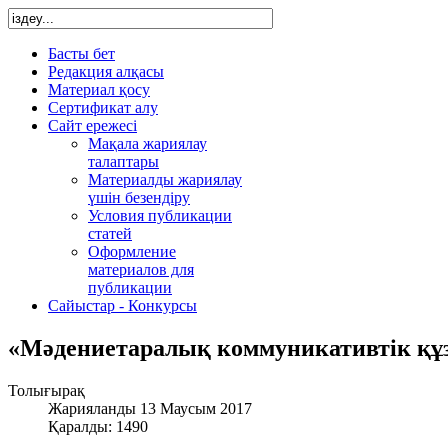
Басты бет
Редакция алқасы
Материал қосу
Сертификат алу
Сайт ережесі
Мақала жариялау
талаптары
Материалды жариялау
үшін безендіру
Условия публикации
статей
Оформление
материалов для
публикации
Сайыстар - Конкурсы
«Мәдениетаралық коммуникативтік қ
Толығырақ
Жарияланды 13 Маусым 2017
Қаралды: 1490