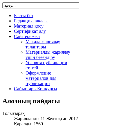
Басты бет
Редакция алқасы
Материал қосу
Сертификат алу
Сайт ережесі
Мақала жариялау
талаптары
Материалды жариялау
үшін безендіру
Условия публикации
статей
Оформление
материалов для
публикации
Сайыстар - Конкурсы
Алоэның пайдасы
Толығырақ
Жарияланды 11 Желтоқсан 2017
Қаралды: 1569