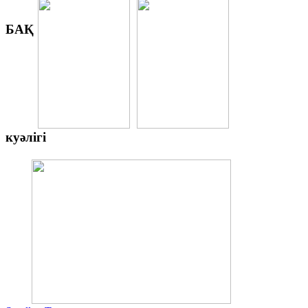
БАҚ
куәлігі