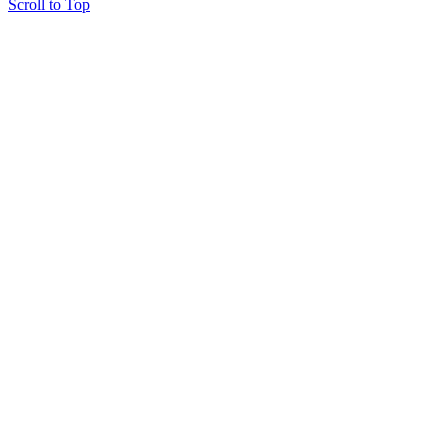
Scroll to Top
Copyright © 2015 Мектеп ұстаздарының әлемі № 14440-Ж от 03.