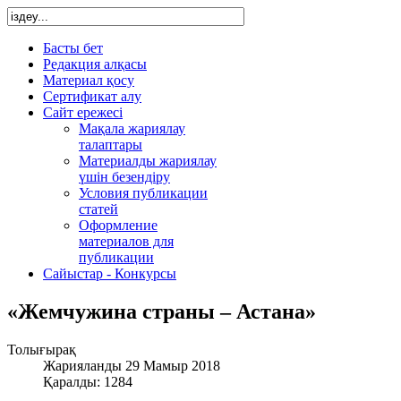
Басты бет
Редакция алқасы
Материал қосу
Сертификат алу
Сайт ережесі
Мақала жариялау
талаптары
Материалды жариялау
үшін безендіру
Условия публикации
статей
Оформление
материалов для
публикации
Сайыстар - Конкурсы
«Жемчужина страны – Астана»
Толығырақ
Жарияланды 29 Мамыр 2018
Қаралды: 1284