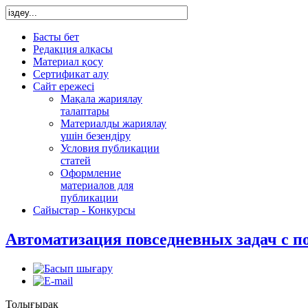
Басты бет
Редакция алқасы
Материал қосу
Сертификат алу
Сайт ережесі
Мақала жариялау
талаптары
Материалды жариялау
үшін безендіру
Условия публикации
статей
Оформление
материалов для
публикации
Сайыстар - Конкурсы
Автоматизация повседневных задач с 
Толығырақ