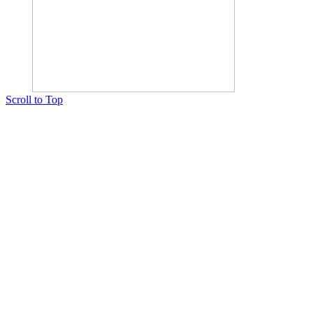
Scroll to Top
Copyright © 2015 Мектеп ұстаздарының әлемі № 14440-Ж от 03.