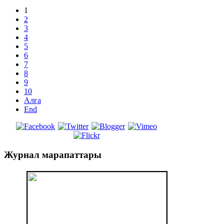
1
2
3
4
5
6
7
8
9
10
Алға
End
Журнал
марапаттары