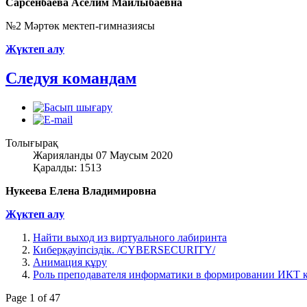
Сарсенбаева Аселим Майлыбаевна
№2 Мәртөк мектеп-гимназиясы
Жүктеп алу
Следуя командам
Толығырақ
Жарияланды 07 Маусым 2020
Қаралды: 1513
Нукеева Елена Владимировна
Жүктеп алу
Найти выход из виртуального лабиринта
Киберқауіпсіздік. /CYBERSECURITY/
Анимация құру
Роль преподавателя информатики в формировании ИКТ 
Page 1 of 47