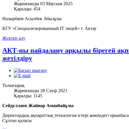
Жарияланды 03 Маусым 2025
Қаралды: 454
Назырбаев Асылбек Абызұлы
КГУ «Специализированный IT лицей» г. Актау
Жүктеп алу
АКТ-ны пайдалану арқылы бірегей ақп
жетілдіру
Толығырақ
Жарияланды 28 Сәуір 2021
Қаралды: 1145
Сейдуллаев Жайнар Аманбайұлы
Директордың ақпараттық техналогия істері жөніндегі орынб
Сұлтан қаласы