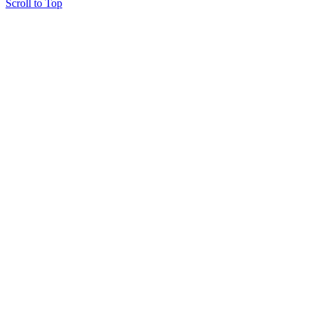
Scroll to Top
Copyright © 2015 Мектеп ұстаздарының әлемі № 14440-Ж от 03.