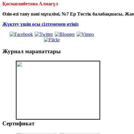
Қосмағанбетова Алмагүл
Өзін-өзі тану пәні мұғалімі, №7 Ер Төстік балабақшасы, Ж
Жүктеу үшін осы сілтемемен өтіңіз
Журнал
марапаттары
Сертификат