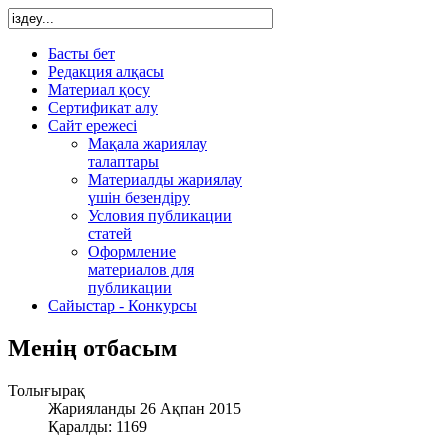
Басты бет
Редакция алқасы
Материал қосу
Сертификат алу
Сайт ережесі
Мақала жариялау
талаптары
Материалды жариялау
үшін безендіру
Условия публикации
статей
Оформление
материалов для
публикации
Сайыстар - Конкурсы
Менің отбасым
Толығырақ
Жарияланды 26 Ақпан 2015
Қаралды: 1169