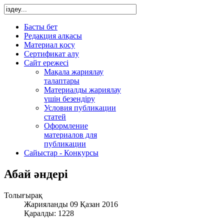
Басты бет
Редакция алқасы
Материал қосу
Сертификат алу
Сайт ережесі
Мақала жариялау
талаптары
Материалды жариялау
үшін безендіру
Условия публикации
статей
Оформление
материалов для
публикации
Сайыстар - Конкурсы
Абай әндері
Толығырақ
Жарияланды 09 Қазан 2016
Қаралды: 1228