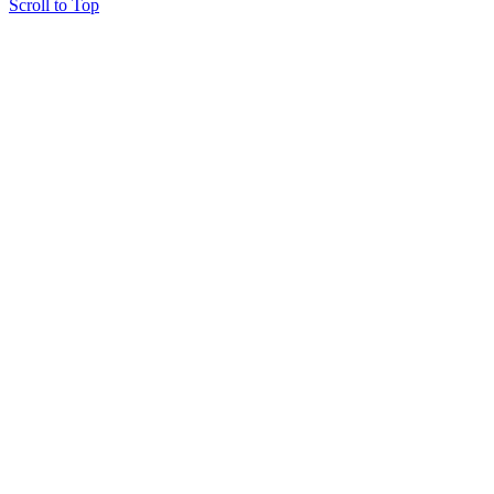
Scroll to Top
Copyright © 2015 Мектеп ұстаздарының әлемі № 14440-Ж от 03.