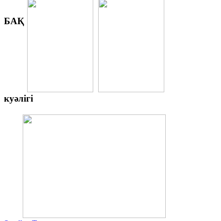
БАҚ
куәлігі