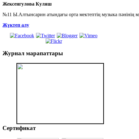
Жексенгулова Куляш
№11 Ы.Алтынсарин атындағы орта мектептің музыка пәнінің мұ
Жүктеп алу
Журнал
марапаттары
Сертификат