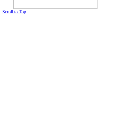
Scroll to Top
Copyright © 2015 Мектеп ұстаздарының әлемі № 14440-Ж от 03.