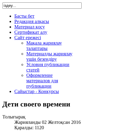
Басты бет
Редакция алқасы
Материал қосу
Сертификат алу
Сайт ережесі
Мақала жариялау
талаптары
Материалды жариялау
үшін безендіру
Условия публикации
статей
Оформление
материалов для
публикации
Сайыстар - Конкурсы
Дети своего времени
Толығырақ
Жарияланды 02 Желтоқсан 2016
Қаралды: 1120