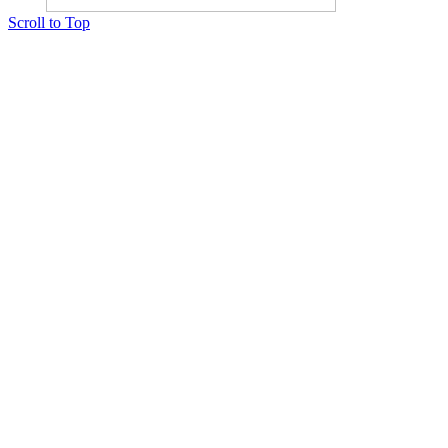
Scroll to Top
Copyright © 2015 Мектеп ұстаздарының әлемі № 14440-Ж от 03.