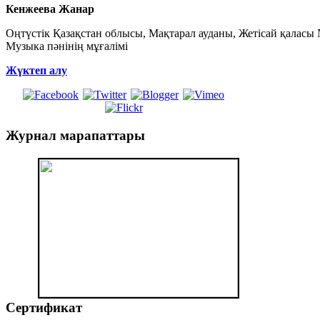
Кенжеева Жанар
Оңтүстік Қазақстан облысы, Мақтарал ауданы, Жетісай қала
Музыка пәнінің мұғалімі
Жүктеп алу
Журнал
марапаттары
Сертификат