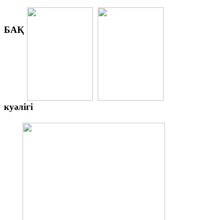
БАҚ
куәлігі