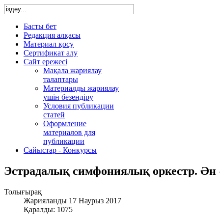
Басты бет
Редакция алқасы
Материал қосу
Сертификат алу
Сайт ережесі
Мақала жариялау
талаптары
Материалды жариялау
үшін безендіру
Условия публикации
статей
Оформление
материалов для
публикации
Сайыстар - Конкурсы
Эстрадалық симфониялық оркестр. Ән 
Толығырақ
Жарияланды 17 Наурыз 2017
Қаралды: 1075