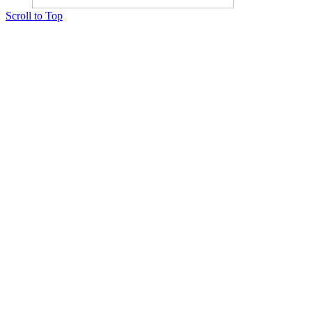
Scroll to Top
Copyright © 2015 Мектеп ұстаздарының әлемі № 14440-Ж от 03.