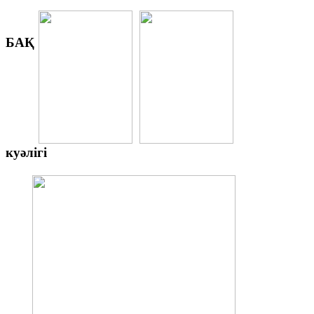
БАҚ
куәлігі