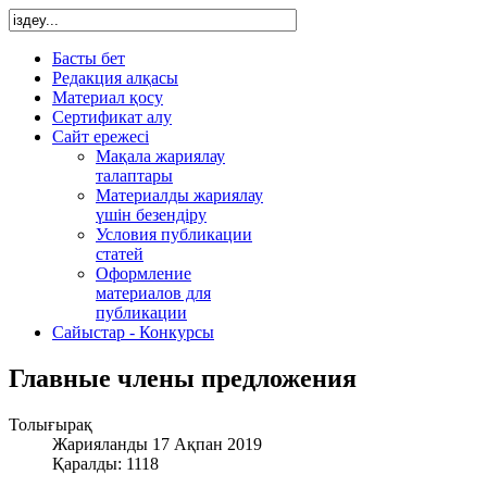
Басты бет
Редакция алқасы
Материал қосу
Сертификат алу
Сайт ережесі
Мақала жариялау
талаптары
Материалды жариялау
үшін безендіру
Условия публикации
статей
Оформление
материалов для
публикации
Сайыстар - Конкурсы
Главные члены предложения
Толығырақ
Жарияланды 17 Ақпан 2019
Қаралды: 1118