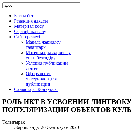
Басты бет
Редакция алқасы
Материал қосу
Сертификат алу
Сайт ережесі
Мақала жариялау
талаптары
Материалды жариялау
үшін безендіру
Условия публикации
статей
Оформление
материалов для
публикации
Сайыстар - Конкурсы
РОЛЬ ИКТ В УСВОЕНИИ ЛИНГВОК
ПОПУЛЯРИЗАЦИИ ОБЪЕКТОВ КУЛ
Толығырақ
Жарияланды 20 Желтоқсан 2020