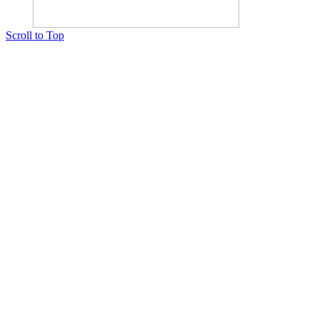
Scroll to Top
Copyright © 2015 Мектеп ұстаздарының әлемі № 14440-Ж от 03.