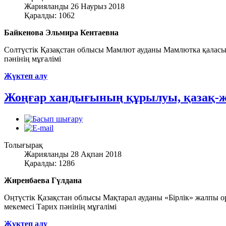
Жарияланды 26 Наурыз 2018
Қаралды: 1062
Байкенова Эльмира Кентаевна
Солтүстік Қазақстан облысы Мамлют ауданы Мамлютка қалас
пәнінің мұғалімі
Жүктеп алу
Жоңғар хандығының құрылуы, қазақ-ж
Толығырақ
Жарияланды 28 Ақпан 2018
Қаралды: 1286
Жиренбаева Гүлдана
Оңтүстік Қазақстан облысы Мақтарал ауданы «Бірлік» жалпы о
мекемесі Тарих пәнінің мұғалімі
Жүктеп алу