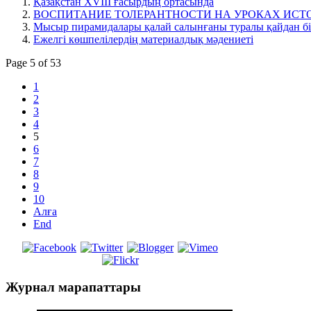
Қазақстан XVIII ғасырдың ортасында
ВОСПИТАНИЕ ТОЛЕРАНТНОСТИ НА УРОКАХ ИСТ
Мысыр пирамидалары қалай салынғаны туралы қайдан бі
Ежелгі көшпелілердің материалдық мәдениеті
Page 5 of 53
1
2
3
4
5
6
7
8
9
10
Алға
End
Журнал
марапаттары