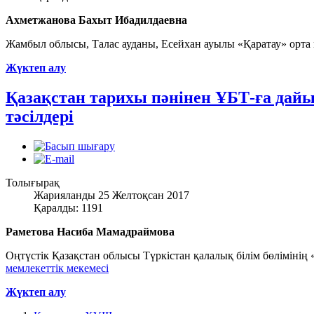
Ахметжанова Бахыт Ибадилдаевна
Жамбыл облысы, Талас ауданы, Есейхан ауылы «Қаратау» орта м
Жүктеп алу
Қазақстан тарихы пәнінен ҰБТ-ға дайын
тәсілдері
Толығырақ
Жарияланды 25 Желтоқсан 2017
Қаралды: 1191
Раметова Насиба Мамадраймова
Оңтүстік Қазақстан облысы Түркістан қалалық білім бөлімінің
мемлекеттік мекемесі
Жүктеп алу