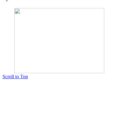
Scroll to Top
Copyright © 2015 Мектеп ұстаздарының әлемі № 14440-Ж от 03.