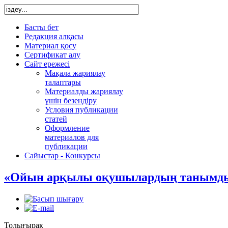
Басты бет
Редакция алқасы
Материал қосу
Сертификат алу
Сайт ережесі
Мақала жариялау
талаптары
Материалды жариялау
үшін безендіру
Условия публикации
статей
Оформление
материалов для
публикации
Сайыстар - Конкурсы
«Ойын арқылы оқушылардың танымды
Толығырақ