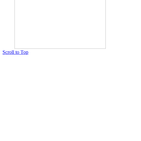
Scroll to Top
Copyright © 2015 Мектеп ұстаздарының әлемі № 14440-Ж от 03.