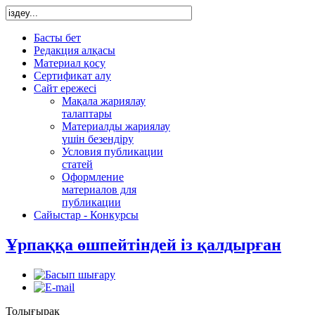
Басты бет
Редакция алқасы
Материал қосу
Сертификат алу
Сайт ережесі
Мақала жариялау
талаптары
Материалды жариялау
үшін безендіру
Условия публикации
статей
Оформление
материалов для
публикации
Сайыстар - Конкурсы
Ұрпаққа өшпейтіндей із қалдырған
Толығырақ