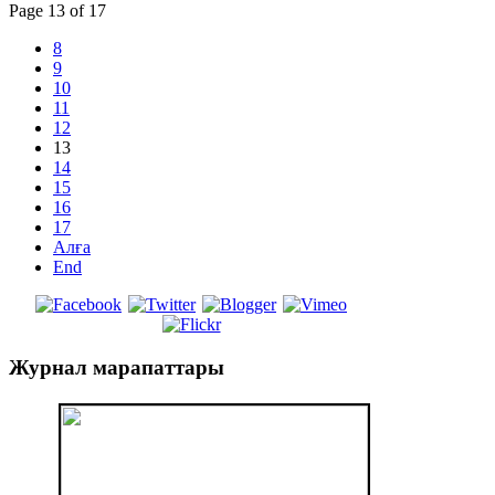
Page 13 of 17
8
9
10
11
12
13
14
15
16
17
Алға
End
Журнал
марапаттары