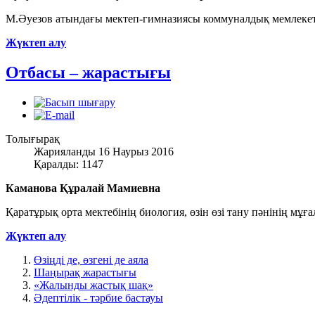
М.Әуезов атындағы мектеп-гимназиясы коммуналдық мемлекеттік
Жүктеп алу
Отбасы – жарастығы
Толығырақ
Жарияланды 16 Наурыз 2016
Қаралды: 1147
Каманова Құралай Мамиевна
Қаратұрық орта мектебінің биология, өзін өзі тану пәнінің мұға
Жүктеп алу
Өзіңді де, өзгені де аяла
Шаңырақ жарастығы
«Жалынды жастық шақ»
Әдептілік - тәрбие бастауы