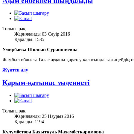
Адам еңбекпен шыңдалады
Толығырақ
Жарияланды 03 Сәуір 2016
Қаралды: 1535
Умирбаева Шолпан Сураншиевна
Жамбыл облысы Талас ауданы қаратау қаласындағы лицейдің өзі
Жүктеп алу
Қарым-қатынас мәдениеті
Толығырақ
Жарияланды 25 Наурыз 2016
Қаралды: 1194
Кулумбетова Бахыткуль Махамбеткаримовна