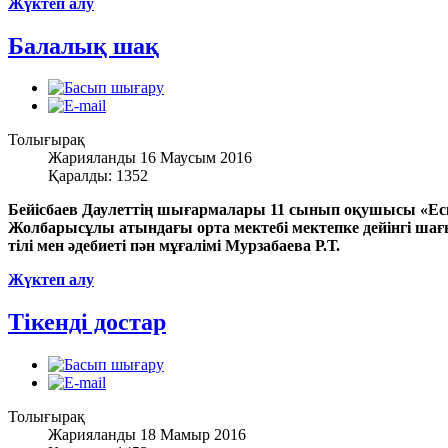
Жүктеп алу
Балалық шақ
Толығырақ
Жарияланды 16 Маусым 2016
Қаралды: 1352
Бейісбаев Даулеттің шығармалары 11 сынып оқушысы «Еске
Жолбарысұлы атындағы орта мектебі мектепке дейінгі ша
тілі мен әдебиеті пән мұғалімі Мурзабаева Р.Т.
Жүктеп алу
Тікенді достар
Толығырақ
Жарияланды 18 Мамыр 2016