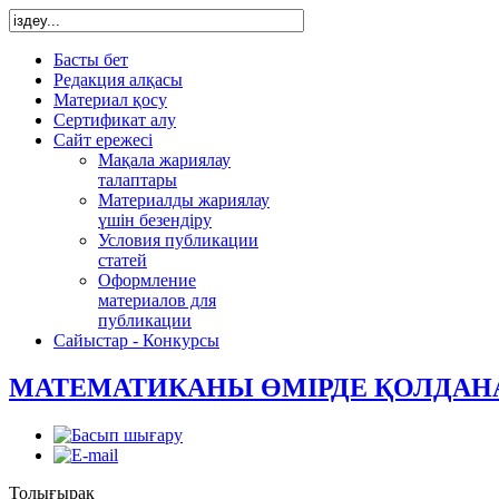
Басты бет
Редакция алқасы
Материал қосу
Сертификат алу
Сайт ережесі
Мақала жариялау
талаптары
Материалды жариялау
үшін безендіру
Условия публикации
статей
Оформление
материалов для
публикации
Сайыстар - Конкурсы
МАТЕМАТИКАНЫ ӨМІРДЕ ҚОЛДА
Толығырақ