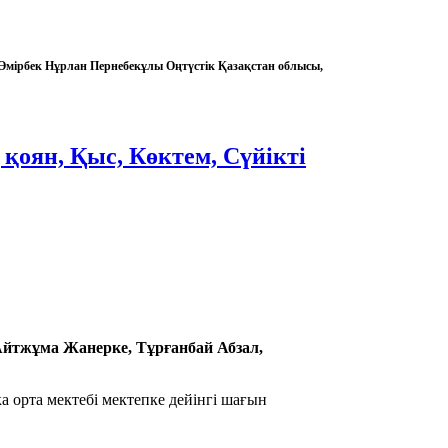
мірбек Нұрлан Пернебекұлы Оңтүстік Қазақстан облысы,
қоян, Қыс, Көктем, Сүйікті
Айтжұма Жанерке, Тұрғанбай Абзал,
орта мектебі мектепке дейінгі шағын