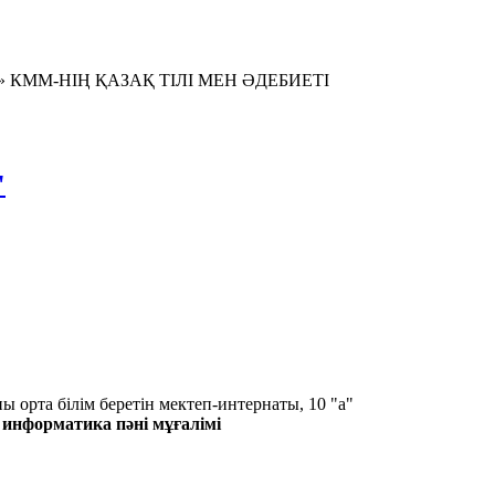
КММ-НІҢ ҚАЗАҚ ТІЛІ МЕН ӘДЕБИЕТІ
"
 орта білім беретін мектеп-интернаты, 10 "а"
информатика пәні мұғалімі