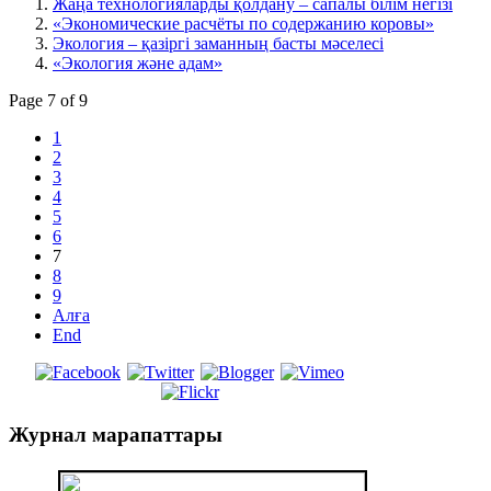
Жаңа технологияларды қолдану – сапалы білім негізі
«Экономические расчёты по содержанию коровы»
Экология – қазіргі заманның басты мәселесі
«Экология және адам»
Page 7 of 9
1
2
3
4
5
6
7
8
9
Алға
End
Журнал
марапаттары