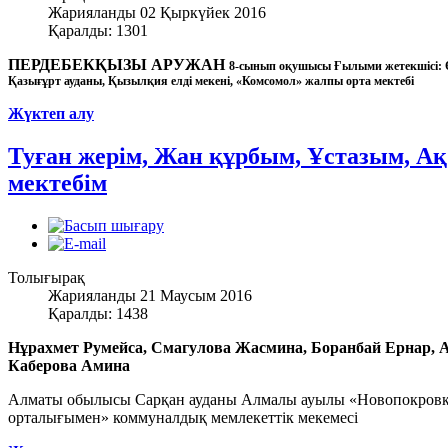
Жарияланды 02 Қыркүйек 2016
Қаралды: 1301
ПЕРДЕБЕКҚЫЗЫ АРУЖАН
8-сынып оқушысы Ғылыми жетекшісі: Ө
Қазығұрт ауданы, Қызылқия елді мекені, «Комсомол» жалпы орта мектебі
Жүктеп алу
Туған жерім, Жан құрбым, Ұстазым, Ақ 
мектебім
Толығырақ
Жарияланды 21 Маусым 2016
Қаралды: 1438
Нұрахмет Румейса, Смагулова Жасмина, Боранбай Ернар, 
Каберова Амина
Алматы обылысы Сарқан ауданы Алмалы ауылы «Новопокровка 
орталығымен» коммуналдық мемлекеттік мекемесі