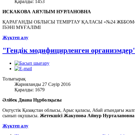
Қаралды: 1453
ИСКАКОВА АЯУЛЫМ НУРЛАНОВНА
ҚАРАҒАНДЫ ОБЛЫСЫ ТЕМІРТАУ ҚАЛАСЫ «№24 ЖББОМ» 
ПӘНІ МҰҒАЛІМІ
Жүктеп алу
"Гендік модифицирленген организмдер
Толығырақ
Жарияланды 27 Сәуір 2016
Қаралды: 1679
Әлібек Диана Нұрболқызы
Оңтүстік Қазақстан облысы, Арыс қаласы, Абай атындағы жалпы
сынып оқушысы.
Жетекшісі Жакупова Айнур Нурталаповна 
Жүктеп алу