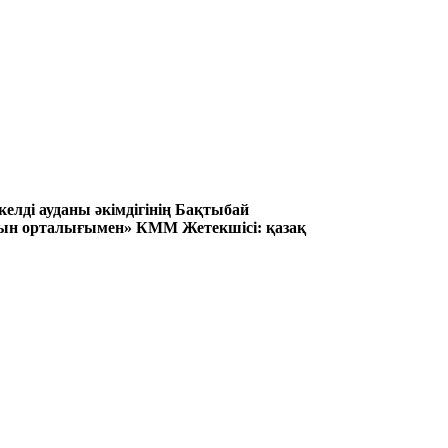
лді ауданы әкімдігінің Бақтыбай
ғын орталығымен» КММ Жетекшісі: қазақ