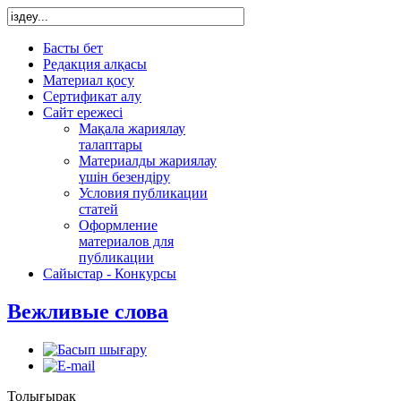
Басты бет
Редакция алқасы
Материал қосу
Сертификат алу
Сайт ережесі
Мақала жариялау
талаптары
Материалды жариялау
үшін безендіру
Условия публикации
статей
Оформление
материалов для
публикации
Сайыстар - Конкурсы
Вежливые слова
Толығырақ