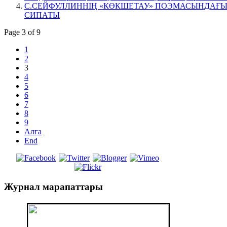
С.СЕЙФУЛЛИННІҢ «КӨКШЕТАУ» ПОЭМАСЫНДАҒЫ ТІ
СИПАТЫ
Page 3 of 9
1
2
3
4
5
6
7
8
9
Алға
End
Журнал
марапаттары