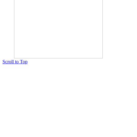
Scroll to Top
Copyright © 2015 Мектеп ұстаздарының әлемі № 14440-Ж от 03.