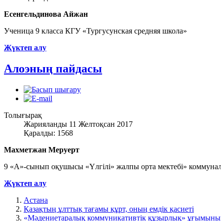
Есенгельдинова Айжан
Ученица 9 класса КГУ «Тургусунская средняя школа»
Жүктеп алу
Алоэның пайдасы
Толығырақ
Жарияланды 11 Желтоқсан 2017
Қаралды: 1568
Махметжан Меруерт
9 «А»-сынып оқушысы «Үлгілі» жалпы орта мектебі» коммунал
Жүктеп алу
Астана
Қазақтың ұлттық тағамы құрт, оның емдік қасиеті
«Мәдениетаралық коммуникативтік құзырлық» ұғымыны