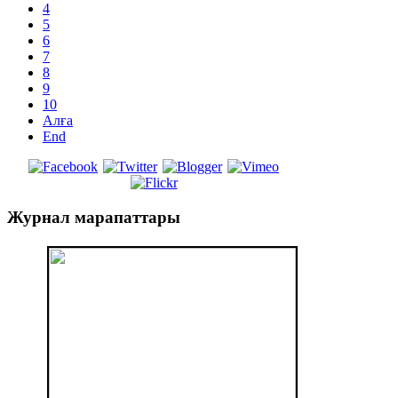
4
5
6
7
8
9
10
Алға
End
Журнал
марапаттары