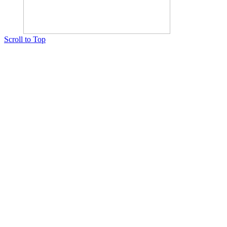
Scroll to Top
Copyright © 2015 Мектеп ұстаздарының әлемі № 14440-Ж от 03.