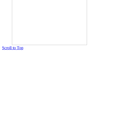
Scroll to Top
Copyright © 2015 Мектеп ұстаздарының әлемі № 14440-Ж от 03.