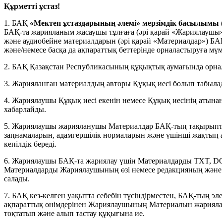
Құрметті ұстаз!
1. БАҚ
«Мектеп ұстаздарының әлемі» мерзімдік басылы
БАҚ-та жарияланым жасаушы тұлғаға (әрі қарай «Жариялаушы
және аудиобейне материалдарын (әрі қарай «Материалдар») БАҚ-
және/немесе басқа да ақпараттық беттерінде орналастыруға мүмк
2. БАҚ Қазақстан Республикасының құқықтық аумағында орна
3. Жарияланған материалдың авторы Құқық иесі болып табыла
4. Жариялаушы Құқық иесі екенін немесе Құқық иесінің атынан
хабарлайды.
5. Жариялаушы жарияланушы Материалдар БАҚ-тың тақырыптық
заңнамаларын, адамгершілік нормаларын және үшінші жақтың
кепілдік береді.
6. Жариялаушы БАҚ-та жариялау үшін Материалдарды TXT, DO
Материалдарды Жариялаушының өзі немесе редакцияның және
салады.
7. БАҚ кез-келген уақытта себебін түсіндірместен, БАҚ-тың эл
ақпараттық өнімдерінен Жариялаушының Материалын жариялау
тоқтатып және алып тастау құқығына ие.