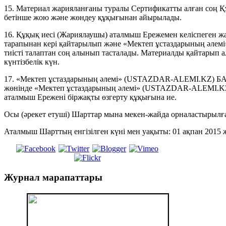
15. Материал жарияланғаны туралы Сертификатты алған соң Қ
бетінше жою және жөндеу құқығынан айырылады.
16. Құқық иесі (Жариялаушы) аталмыш Ережемен келіспеген ж
тарапынан кері қайтарылып және «Мектеп ұстаздарының әле
тиісті талаптан соң алынып тасталады. Материалды қайтарып а
күнтізбелік күн.
17. «Мектеп ұстаздарының әлемі» (USTAZDAR-ALEMI.KZ) БА
жөнінде «Мектеп ұстаздарының әлемі» (USTAZDAR-ALEMI.KZ) 
аталмыш Ережені біржақты өзгерту құқығына ие.
Осы (әрекет етуші) Шарттар мына мекен-жайда орналастырылған: h
Аталмыш Шарттың енгізілген күні мен уақыты: 01 ақпан 2015 
Журнал
марапаттары