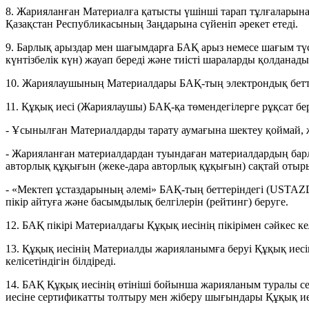
8. Жарияланған Материалға қатысты үшінші тарап тұлғаларын
Қазақстан Республикасының Заңдарына сүйеніп әрекет етеді.
9. Барлық арыздар мен шағымдарға БАҚ арыз немесе шағым түск
күнтізбелік күн) жауап береді және тиісті шараларды қолданады
10. Жариялаушының Материалдары БАҚ-тың электрондық бетте
11. Құқық иесі (Жариялаушы) БАҚ-қа төмендегілерге рұқсат бер
- Ұсынылған Материалдарды тарату аумағына шектеу қоймай, 
- Жарияланған материалдардан туындаған материалдардың бар
авторлық құқығын (жеке-дара авторлық құқығын) сақтай отыры
- «Мектеп ұстаздарының әлемі» БАҚ-тың беттеріндегі (USTA
пікір айтуға және басымдылық белгілерін (рейтинг) беруге.
12. БАҚ пікірі Материалдағы Құқық иесінің пікірімен сәйкес ке
13. Құқық иесінің Материалды жарияланымға беруі Құқық иес
келісетіндігін білдіреді.
14. БАҚ Құқық иесінің өтініші бойынша жарияланым туралы сер
иесіне сертификатты толтыру мен жіберу шығындары Құқық иес