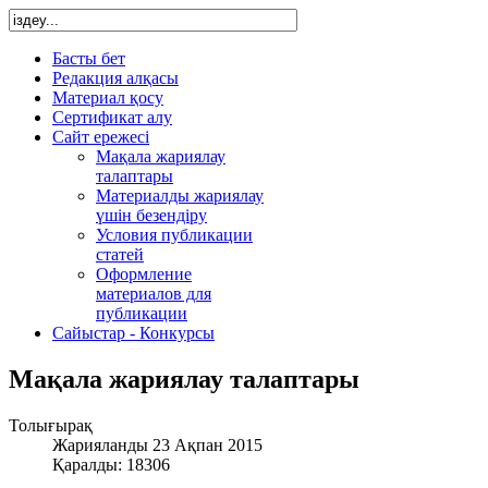
Басты бет
Редакция алқасы
Материал қосу
Сертификат алу
Сайт ережесі
Мақала жариялау
талаптары
Материалды жариялау
үшін безендіру
Условия публикации
статей
Оформление
материалов для
публикации
Сайыстар - Конкурсы
Мақала жариялау талаптары
Толығырақ
Жарияланды 23 Ақпан 2015
Қаралды: 18306