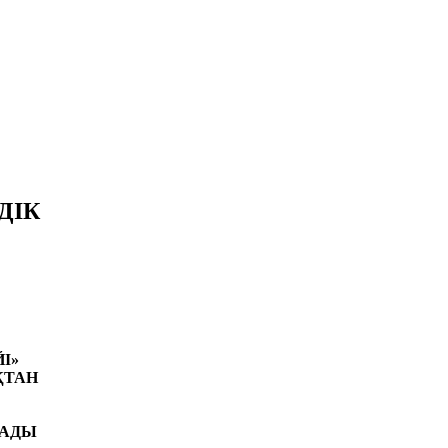
ДІК
І»
ҚТАН
САДЫ