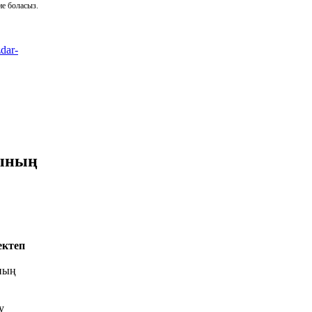
ие боласыз.
dar-
лының
ктеп
ның
у