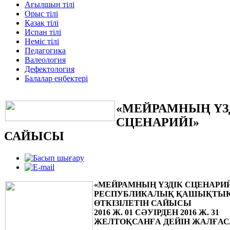
Ағылшын тілі
Орыс тілі
Қазақ тілі
Испан тілі
Неміс тілі
Педагогика
Валеология
Дефектология
Балалар еңбектері
«МЕЙРАМНЫҢ ҮЗ
СЦЕНАРИЙІ»
САЙЫСЫ
«МЕЙРАМНЫҢ ҮЗДІК СЦЕНАРИЙ
РЕСПУБЛИКАЛЫҚ ҚАШЫҚТЫ
ӨТКІЗІЛЕТІН САЙЫСЫ
2016 Ж. 01 СӘУІРДЕН 2016 Ж. 31
ЖЕЛТОҚСАНҒА ДЕЙІН ЖАЛҒА