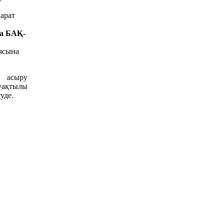
арат
па БАҚ-
ясына
 асыру
ақтылы
уде.