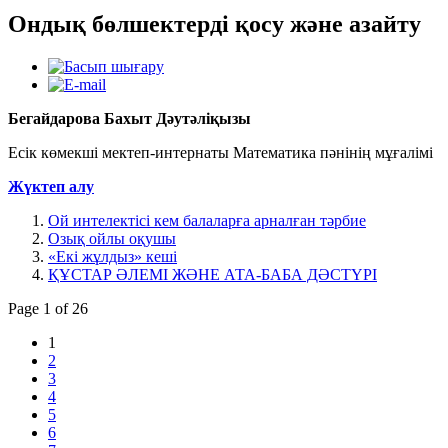
Ондық бөлшектерді қосу және азайту
Бегайдарова Бахыт Дәутәліқызы
Есік көмекші мектеп-интернаты Математика пәнінің мұғалімі
Жүктеп алу
Ой интелектісі кем балаларға арналған тәрбие
Озық ойлы оқушы
«Екі жұлдыз» кеші
ҚҰСТАР ӘЛЕМІ ЖӘНЕ АТА-БАБА ДӘСТҮРІ
Page 1 of 26
1
2
3
4
5
6