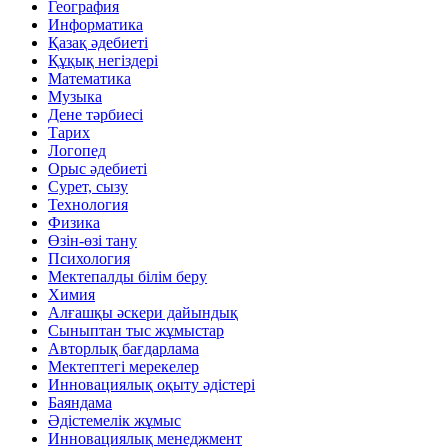
География
Информатика
Қазақ әдебиеті
Құқық негіздері
Математика
Музыка
Дене тәрбиесі
Тарих
Логопед
Орыс әдебиеті
Сурет, сызу
Технология
Физика
Өзін-өзі тану
Психология
Мектепалды білім беру
Химия
Алғашқы әскери дайындық
Сыныптан тыс жұмыстар
Авторлық бағдарлама
Мектептегі мерекелер
Инновациялық оқыту әдістері
Баяндама
Әдістемелік жұмыс
Инновациялық менеджмент