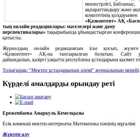
министрлігі, Байланыс,
ақпараттандыру және ақп
комитетінің қолдауымен
«Қазконтент» АҚ «Бас
тың онлайн реадкциялары: мәселелері және даму
перспективалары»
тақырыбында ұйымдастырған конференци
қатысты.
Журналдың онлайн редакциясын іске қосып, жүзеге
«Қазконтент» АҚ-на тапсырылған болатын. Сайт у
дайындалып, қазіргі уақытта республика ұстаздарына қызмет ет
Толығырақ: "Мектеп ұстаздарының әлемі" журналының мерейі
Күрделі амалдарды орындау реті
Ережепбаева Анаркуль Кемелқызы
Есік көмекші мектеп-интернаты Математика пәнінің мұғалімі
Жүктеп алу