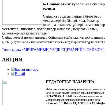
№1 сайыс өткізу туралы келісімшар
оферта
Сайысқа түрлі деңгейдегі білім беру
мекемелерінің (балабақша, балалар
шығармашылығы үйлері, гимназиялар
мектептер, лицейлер, колледждер және т.б.) педагогикалық
қызметкерлері қатыса алады.
Сайыс келесі номинациялар бойынша (сайысқа қатысушының 
қатысу
туралы өтінімінде көрсетілген негізгі білім беру іс-әрекетінің түріне сәйкес) ө
Толығырақ: «МЕЙРАМНЫҢ ҮЗДІК СЦЕНАРИЙІ» САЙЫСЫ
АКЦИЯ
ПЕДАГОГТАР НАЗАРЫНА!
«Мектеп ұстаздарының әлемі»
педагогикалық 
2016 ж. сәуір айынан жазылу арқылы журналдың
USTAZDAR-ALEMI.KZ
сайтына жарияланған
материалдарыңыздың әрқайсысына жеке-жеке
әрі
тегін
СЕРТИФИКАТ, АЛҒЫС ХАТ, МАД