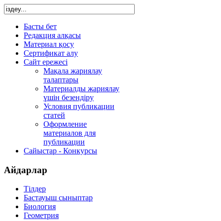
Басты бет
Редакция алқасы
Материал қосу
Сертификат алу
Сайт ережесі
Мақала жариялау
талаптары
Материалды жариялау
үшін безендіру
Условия публикации
статей
Оформление
материалов для
публикации
Сайыстар - Конкурсы
Айдарлар
Тілдер
Бастауыш сыныптар
Биология
Геометрия