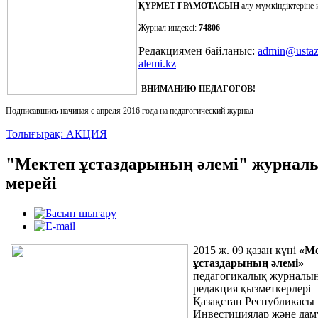
ҚҰРМЕТ ГРАМОТАСЫ
Н
алу мүмкіндіктеріне 
Журнал индексі:
74806
Редакциямен байланыс:
admin@ustaz
alemi.kz
ВНИМАНИЮ ПЕДАГОГОВ!
Подписавшись начиная с апреля 2016 года на педагогический журнал
Толығырақ: АКЦИЯ
"Мектеп ұстаздарының әлемі" журна
мерейі
2015 ж. 09 қазан күні
«Ме
ұстаздарының әлемі»
педагогикалық журналы
редакция қызметкерлері
Қазақстан Республикасы
Инвестициялар және дам