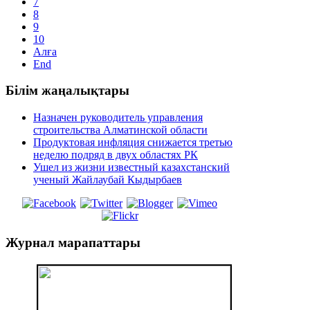
7
8
9
10
Алға
End
Білім
жаңалықтары
Назначен руководитель управления
строительства Алматинской области
Продуктовая инфляция снижается третью
неделю подряд в двух областях РК
Ушел из жизни известный казахстанский
ученый Жайлаубай Кыдырбаев
Журнал
марапаттары