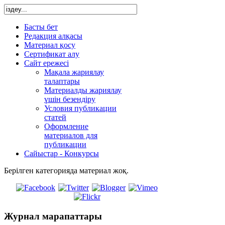
Басты бет
Редакция алқасы
Материал қосу
Сертификат алу
Сайт ережесі
Мақала жариялау
талаптары
Материалды жариялау
үшін безендіру
Условия публикации
статей
Оформление
материалов для
публикации
Сайыстар - Конкурсы
Берілген категорияда материал жоқ.
Журнал
марапаттары