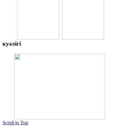
куәлігі
Scroll to Top
Copyright © 2015 Мектеп ұстаздарының әлемі № 14440-Ж от 03.