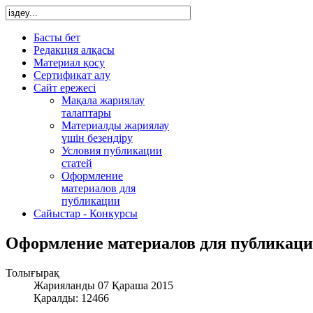
Басты бет
Редакция алқасы
Материал қосу
Сертификат алу
Сайт ережесі
Мақала жариялау
талаптары
Материалды жариялау
үшін безендіру
Условия публикации
статей
Оформление
материалов для
публикации
Сайыстар - Конкурсы
Оформление материалов для публикац
Толығырақ
Жарияланды 07 Қараша 2015
Қаралды: 12466