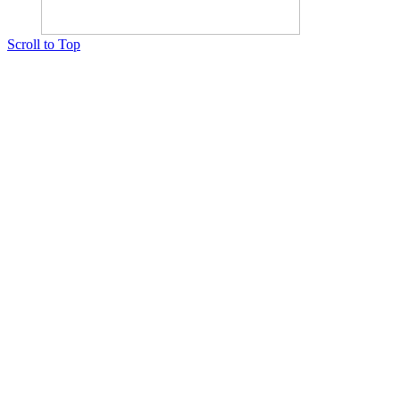
Scroll to Top
Copyright © 2015 Мектеп ұстаздарының әлемі № 14440-Ж от 03.