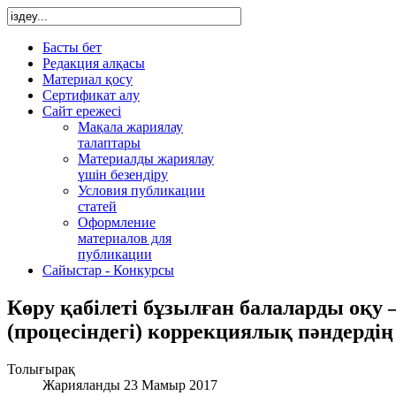
Басты бет
Редакция алқасы
Материал қосу
Сертификат алу
Сайт ережесі
Мақала жариялау
талаптары
Материалды жариялау
үшін безендіру
Условия публикации
статей
Оформление
материалов для
публикации
Сайыстар - Конкурсы
Көру қабілеті бұзылған балаларды оқу –
(процесіндегі) коррекциялық пәндерді
Толығырақ
Жарияланды 23 Мамыр 2017