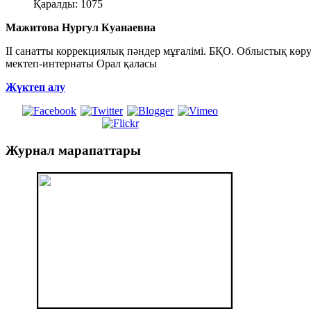
Қаралды: 1075
Мажитова Нургул Куанаевна
II санатты коррекциялық пәндер мұғалімі. БҚО. Облыстық көру
мектеп-интернаты Орал қаласы
Жүктеп алу
Журнал
марапаттары