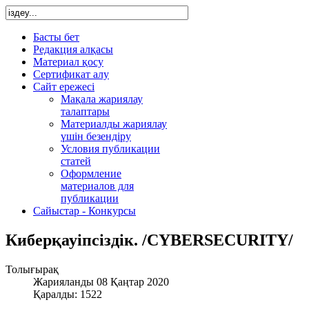
Басты бет
Редакция алқасы
Материал қосу
Сертификат алу
Сайт ережесі
Мақала жариялау
талаптары
Материалды жариялау
үшін безендіру
Условия публикации
статей
Оформление
материалов для
публикации
Сайыстар - Конкурсы
Киберқауіпсіздік. /CYBERSECURITY/
Толығырақ
Жарияланды 08 Қаңтар 2020
Қаралды: 1522