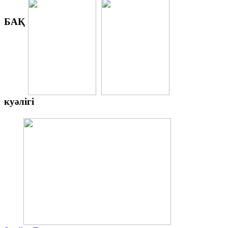
БАҚ
куәлігі