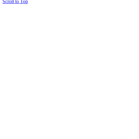
Scroll to Top
Copyright © 2015 Мектеп ұстаздарының әлемі № 14440-Ж от 03.