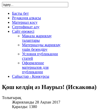
Басты бет
Редакция алқасы
Материал қосу
Сертификат алу
Сайт ережесі
Мақала жариялау
талаптары
Материалды жариялау
үшін безендіру
Условия публикации
статей
Оформление
материалов для
публикации
Сайыстар - Конкурсы
Қош келдің әз Наурыз! (Искакова)
Толығырақ
Жарияланды 28 Ақпан 2017
Қаралды: 1380