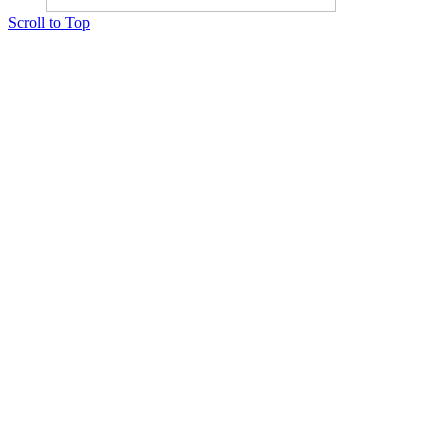
Scroll to Top
Copyright © 2015 Мектеп ұстаздарының әлемі № 14440-Ж от 03.