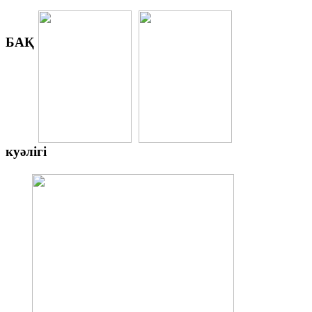
БАҚ
куәлігі