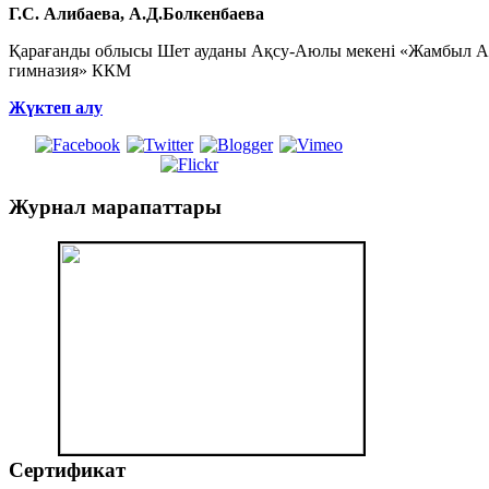
Г.С. Алибаева, А.Д.Болкенбаева
Қарағанды облысы Шет ауданы Ақсу-Аюлы мекені «Жамбыл Ақ
гимназия» ККМ
Жүктеп алу
Журнал
марапаттары
Сертификат