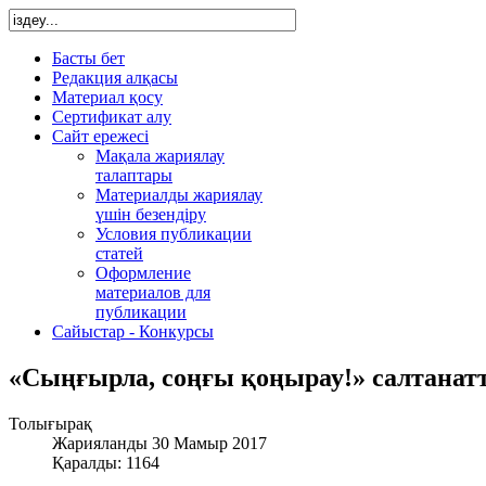
Басты бет
Редакция алқасы
Материал қосу
Сертификат алу
Сайт ережесі
Мақала жариялау
талаптары
Материалды жариялау
үшін безендіру
Условия публикации
статей
Оформление
материалов для
публикации
Сайыстар - Конкурсы
«Сыңғырла, соңғы қоңырау!» салтанат
Толығырақ
Жарияланды 30 Мамыр 2017
Қаралды: 1164