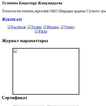
Туленова Бақытнұр Жанұзаққызы
Технология пәнінің мұғалімі ОҚО Шардара ауданы Сүткент ауы
Жүктеп алу
Журнал
марапаттары
Сертификат