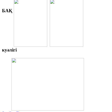
БАҚ
куәлігі