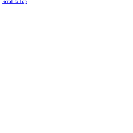
Scroll to Top
Copyright © 2015 Мектеп ұстаздарының әлемі № 14440-Ж от 03.