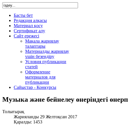
Басты бет
Редакция алқасы
Материал қосу
Сертификат алу
Сайт ережесі
Мақала жариялау
талаптары
Материалды жариялау
үшін безендіру
Условия публикации
статей
Оформление
материалов для
публикации
Сайыстар - Конкурсы
Музыка және бейнелеу өнеріндегі өнерп
Толығырақ
Жарияланды 29 Желтоқсан 2017
Қаралды: 1453