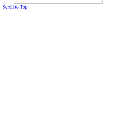
Scroll to Top
Copyright © 2015 Мектеп ұстаздарының әлемі № 14440-Ж от 03.