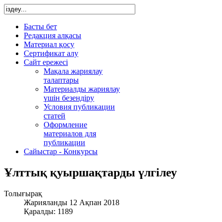
Басты бет
Редакция алқасы
Материал қосу
Сертификат алу
Сайт ережесі
Мақала жариялау
талаптары
Материалды жариялау
үшін безендіру
Условия публикации
статей
Оформление
материалов для
публикации
Сайыстар - Конкурсы
Ұлттық қуыршақтарды үлгілеу
Толығырақ
Жарияланды 12 Ақпан 2018
Қаралды: 1189