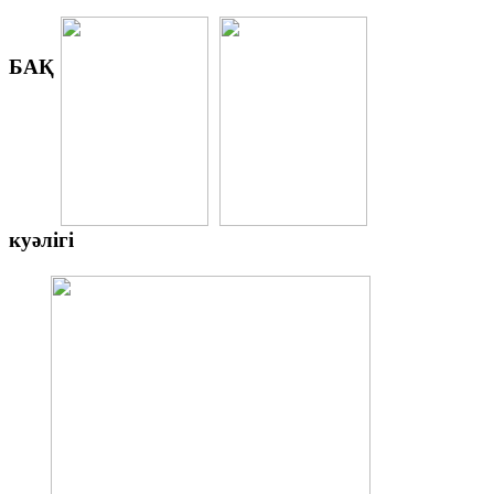
БАҚ
куәлігі