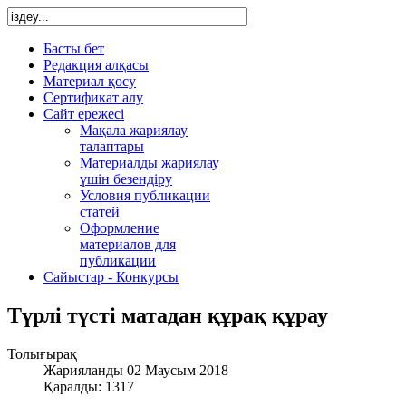
Басты бет
Редакция алқасы
Материал қосу
Сертификат алу
Сайт ережесі
Мақала жариялау
талаптары
Материалды жариялау
үшін безендіру
Условия публикации
статей
Оформление
материалов для
публикации
Сайыстар - Конкурсы
Түрлі түсті матадан құрақ құрау
Толығырақ
Жарияланды 02 Маусым 2018
Қаралды: 1317