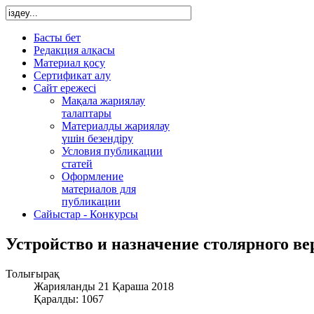
Басты бет
Редакция алқасы
Материал қосу
Сертификат алу
Сайт ережесі
Мақала жариялау
талаптары
Материалды жариялау
үшін безендіру
Условия публикации
статей
Оформление
материалов для
публикации
Сайыстар - Конкурсы
Устройство и назначение столярного ве
Толығырақ
Жарияланды 21 Қараша 2018
Қаралды: 1067