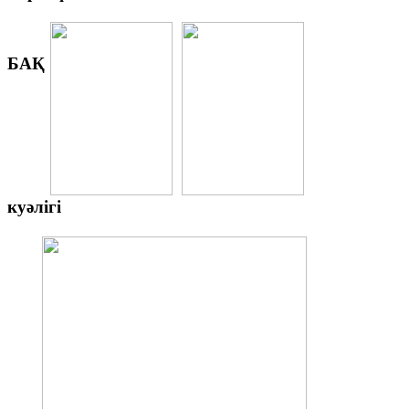
БАҚ
куәлігі