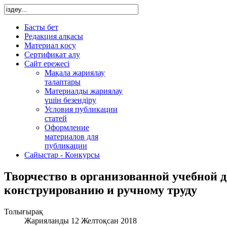
Басты бет
Редакция алқасы
Материал қосу
Сертификат алу
Сайт ережесі
Мақала жариялау
талаптары
Материалды жариялау
үшін безендіру
Условия публикации
статей
Оформление
материалов для
публикации
Сайыстар - Конкурсы
Творчество в организованной учебной 
конструированию и ручному труду
Толығырақ
Жарияланды 12 Желтоқсан 2018