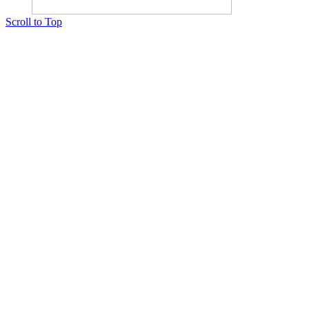
Scroll to Top
Copyright © 2015 Мектеп ұстаздарының әлемі № 14440-Ж от 03.