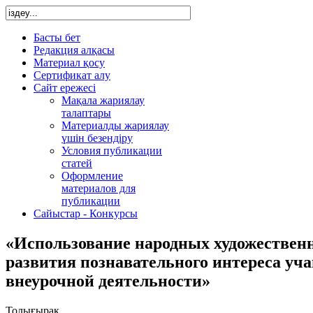
Басты бет
Редакция алқасы
Материал қосу
Сертификат алу
Сайт ережесі
Мақала жариялау
талаптары
Материалды жариялау
үшін безендіру
Условия публикации
статей
Оформление
материалов для
публикации
Сайыстар - Конкурсы
«Использование народных художественн
развития познавательного интереса уч
внеурочной деятельности»
Толығырақ