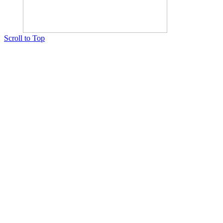
Scroll to Top
Copyright © 2015 Мектеп ұстаздарының әлемі № 14440-Ж от 03.