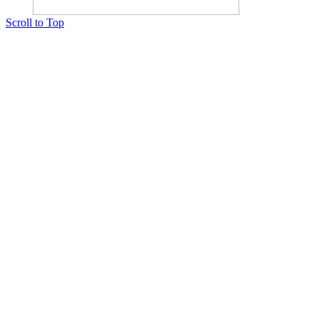
Scroll to Top
Copyright © 2015 Мектеп ұстаздарының әлемі № 14440-Ж от 03.