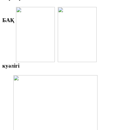
БАҚ
куәлігі