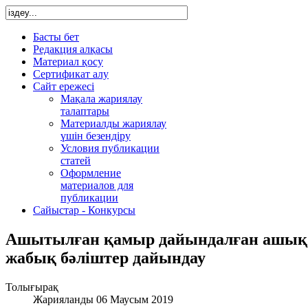
Басты бет
Редакция алқасы
Материал қосу
Сертификат алу
Сайт ережесі
Мақала жариялау
талаптары
Материалды жариялау
үшін безендіру
Условия публикации
статей
Оформление
материалов для
публикации
Сайыстар - Конкурсы
Ашытылған қамыр дайындалған ашық,
жабық бәліштер дайындау
Толығырақ
Жарияланды 06 Маусым 2019