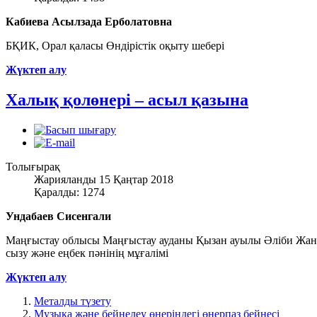
Кабиева Асылзада Ерболатовна
БҚИК, Орал қаласы Өндірістік оқыту шебері
Жүктеп алу
Халық қолөнері – асыл қазына
Толығырақ
Жарияланды 15 Қаңтар 2018
Қаралды: 1274
Ундабаев Сисенгали
Маңғыстау облысы Маңғыстау ауданы Қызан ауылы Әліби Жанг
сызу және еңбек пәнінің мұғалімі
Жүктеп алу
Металды түзету
Музыка және бейнелеу өнеріндегі өнерпаз бейнесі