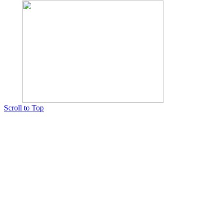
Scroll to Top
Copyright © 2015 Мектеп ұстаздарының әлемі № 14440-Ж от 03.