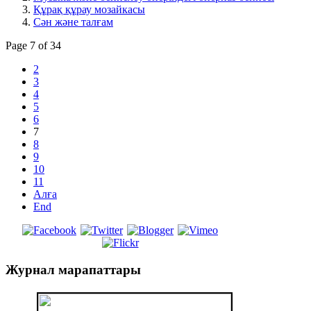
Құрақ құрау мозайкасы
Сән және талғам
Page 7 of 34
2
3
4
5
6
7
8
9
10
11
Алға
End
Журнал
марапаттары