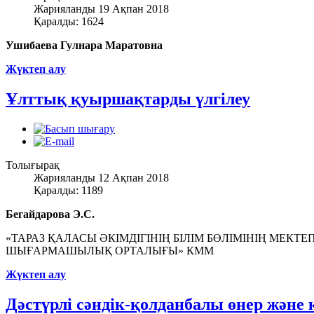
Жарияланды 19 Ақпан 2018
Қаралды: 1624
Ушибаева Гулнара Маратовна
Жүктеп алу
Ұлттық қуыршақтарды үлгілеу
Толығырақ
Жарияланды 12 Ақпан 2018
Қаралды: 1189
Бегайдарова Э.С.
«ТАРАЗ ҚАЛАСЫ ӘКІМДІГІНІҢ БІЛІМ БӨЛІМІНІҢ МЕК
ШЫҒАРМАШЫЛЫҚ ОРТАЛЫҒЫ» КММ
Жүктеп алу
Дәстүрлі сәндік-қолданбалы өнер және