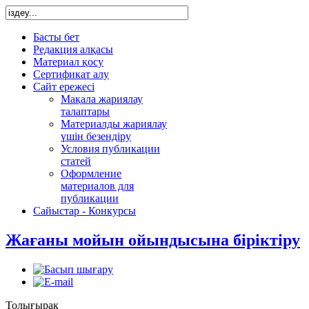
Басты бет
Редакция алқасы
Материал қосу
Сертификат алу
Сайт ережесі
Мақала жариялау
талаптары
Материалды жариялау
үшін безендіру
Условия публикации
статей
Оформление
материалов для
публикации
Сайыстар - Конкурсы
Жағаны мойын ойындысына біріктіру
Толығырақ