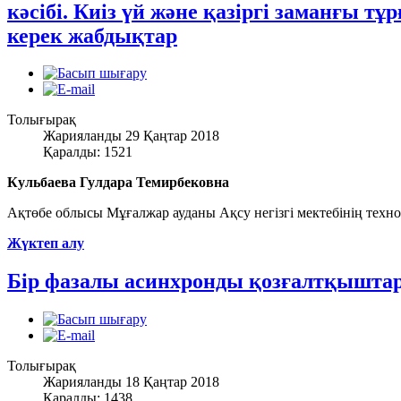
кәсібі. Киіз үй және қазіргі заманғы тұ
керек жабдықтар
Толығырақ
Жарияланды 29 Қаңтар 2018
Қаралды: 1521
Кульбаева Гулдара Темирбековна
Ақтөбе облысы Мұғалжар ауданы Ақсу негізгі мектебінің техно
Жүктеп алу
Бір фазалы асинхронды қозғалтқышта
Толығырақ
Жарияланды 18 Қаңтар 2018
Қаралды: 1438