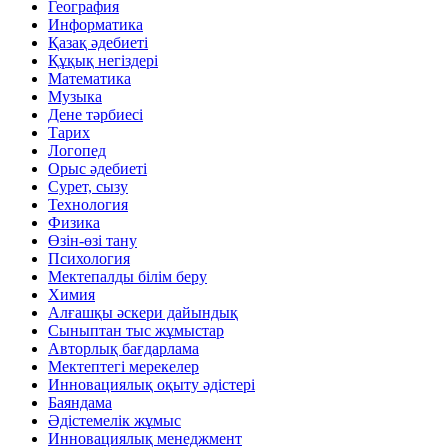
География
Информатика
Қазақ әдебиеті
Құқық негіздері
Математика
Музыка
Дене тәрбиесі
Тарих
Логопед
Орыс әдебиеті
Сурет, сызу
Технология
Физика
Өзін-өзі тану
Психология
Мектепалды білім беру
Химия
Алғашқы әскери дайындық
Сыныптан тыс жұмыстар
Авторлық бағдарлама
Мектептегі мерекелер
Инновациялық оқыту әдістері
Баяндама
Әдістемелік жұмыс
Инновациялық менеджмент