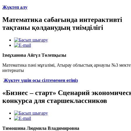
Жүктеп алу
Математика сабағында интерактивті
тақтаны қолданудың тиімділігі
Ізмұханова Айгүл Төлепқызы
Математика пәні мұғалімі, Атырау облыстық арнаулы №3 мекте
интернаты
Жүктеу үшін осы сілтемемен өтіңіз
«Бизнес – старт» Сценарий экономичес
конкурса для старшеклассников
Тимошина Людмила Владимировна