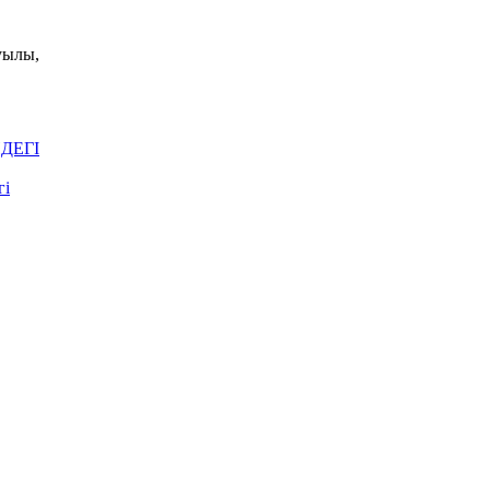
уылы,
ДЕГІ
гі