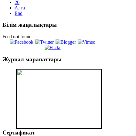
26
Алға
End
Білім
жаңалықтары
Feed not found.
Журнал
марапаттары
Сертификат