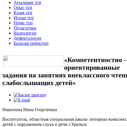
Ағылшын тілі
Орыс тілі
Қазақ тілі
Испан тілі
Неміс тілі
Педагогика
Валеология
Дефектология
Балалар еңбектері
«Компетентностно -
ориентированные
задания на занятиях внеклассного чтен
слабослышащих детей»
Никитина Нина Георгиевна
Воспитатель, областная специальная школа- интернат-комплекс
детей с нарушением слуха и речи г.Уральск