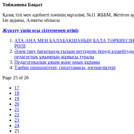
Тойжанова Бақыт
Қазақ тілі мен әдебиеті пәнінің мұғалімі, №11 ЖББМ, Жетіген а
Іле ауданы, Алматы облысы
Жүктеу үшін осы сілтемемен өтіңіз
АТА-АНА МЕН БАЛАБАҚШАНЫҢ БАЛА ТӘРБИЕСІН
РӨЛІ
Әлем тану бағытында ғылым негіздерін беруді күшейтуде
педагогтық ұжымның жұмысы туралы
Педагогикалық ұжым және оның құрамы
Тәрбие принциптері, сипаттамасы, өзгешеліктері
Page 25 of 26
17
18
19
20
21
22
23
24
25