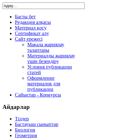
Басты бет
Редакция алқасы
Материал қосу
Сертификат алу
Сайт ережесі
Мақала жариялау
талаптары
Материалды жариялау
үшін безендіру
Условия публикации
статей
Оформление
материалов для
публикации
Сайыстар - Конкурсы
Айдарлар
Тілдер
Бастауыш сыныптар
Биология
Геометрия