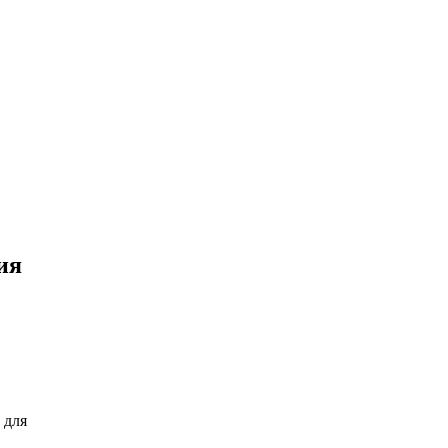
ия
 для