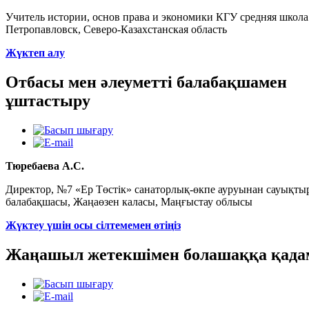
Учитель истории, основ права и экономики КГУ средняя школа
Петропавловск, Северо-Казахстанская область
Жүктеп алу
Отбасы мен әлеуметті балабақшамен
ұштастыру
Тюребаева А.С.
Директор, №7 «Ер Төстік» санаторлық-өкпе ауруынан сауықты
балабақшасы, Жаңаөзен каласы, Маңғыстау облысы
Жүктеу үшін осы сілтемемен өтіңіз
Жаңашыл жетекшімен болашаққа қада